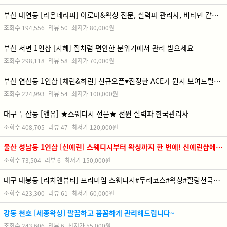
부산 대연동 [라온테라피] 아로마&왁싱 전문, 실력파 관리사, 비타민 같은 관리
조회수
194,556
리뷰
50
최저가
80,000원
부산 서면 1인샵 [지혜] 집처럼 편안한 분위기에서 관리 받으세요
조회수
298,118
리뷰
58
최저가
70,000원
부산 연산동 1인샵 [채린&하린] 신규오픈♥진정한 ACE가 뭔지 보여드릴게요♥다른곳과 차원이 다른 관리
조회수
224,993
리뷰
54
최저가
100,000원
대구 두산동 [앤유] ★스웨디시 전문★ 전원 실력파 한국관리사
조회수
408,705
리뷰
47
최저가
120,000원
울산 성남동 1인샵 [신예린] 스웨디시부터 왁싱까지 한 번에! 신예린샵에서 완벽한 힐링 루틴을 만나보세요
조회수
73,504
리뷰
6
최저가
150,000원
대구 대봉동 [리치앤뷰티] 프리미엄 스웨디시#두리코스#왁싱#힐링천국#력셔리시설
조회수
423,300
리뷰
61
최저가
60,000원
강동 천호 [세종왁싱] 깔끔하고 꼼꼼하게 관리해드립니다~
조회수
243,606
리뷰
6
최저가
55,000원