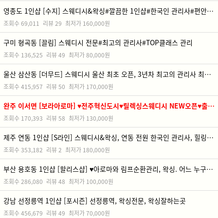
영종도 1인샵 [수지] 스웨디시&왁싱#깔끔한 1인샵#한국인 관리사#편안한 케어
조회수
69,011
리뷰
29
최저가
160,000원
구미 형곡동 [끌림] 스웨디시 전문#최고의 관리사#TOP클래스 관리
조회수
136,525
리뷰
49
최저가
80,000원
울산 삼산동 [더무드] 스웨디시 울산 최초 오픈, 3년차 최고의 관리사 최고의 노하우, 재방율 전국 1위, 내상없는 스웨디시 샵
조회수
415,957
리뷰
50
최저가
170,000원
완주 이서면 [보라아로마] ♥전주혁신도시♥릴렉싱스웨디시 NEW오픈♥출중한 관리사♥차별화된 관리♥
조회수
170,393
리뷰
58
최저가
130,000원
제주 연동 1인샵 [S라인] 스웨디시&왁싱, 연동 전원 한국인 관리사, 힐링을 위한 첫걸음
조회수
353,182
리뷰
2
최저가
180,000원
부산 용호동 1인샵 [할리스샵] ♥아로마와 림프순환관리, 왁싱. 어느 누구에게도 지지않는 실력♥꼼꼼하고 섬세하게 관리해 드리겠습니다^^
조회수
286,080
리뷰
48
최저가
100,000원
강남 선정릉역 1인샵 [포시즌] 선정릉역, 왁싱전문, 왁싱잘하는곳
조회수
456,679
리뷰
49
최저가
70,000원