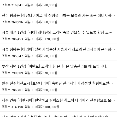
조회수
216,041
리뷰
0
최저가
80,000원
전주 평화동 [강남타이아로마] 정성을 다하는 모습과 기분 좋은 에너지까지 받아가세요~
조회수
269,996
리뷰
1
최저가
60,000원
시흥 배곧 1인샵 [시아] 최대한의 고객만족을 얻으실 수 있도록 항상 노력하고 있습니다.
조회수
286,453
리뷰
3
최저가
120,000원
시흥 정왕동 [아리아] 실력이 입증된 시흥지역 최고의 관리사들이 근무합니다!!
조회수
285,542
리뷰
2
최저가
80,000원
부산 서면 1인샵 [어반드] 고객님 한 분 한 분 맞춤관리를 해 드립니다.
조회수
290,609
리뷰
2
최저가
70,000원
완주 전주혁신도시 [포유테라피] 숙련된 관리사님이 정성껏 힐링해드릴게요.
조회수
286,201
리뷰
1
최저가
60,000원
제주 연동 [케렌시아] 편안하고 릴렉스한 최고의 테라피와 친절함으로 모시겠습니다^^
조회수
314,198
리뷰
1
최저가
180,000원