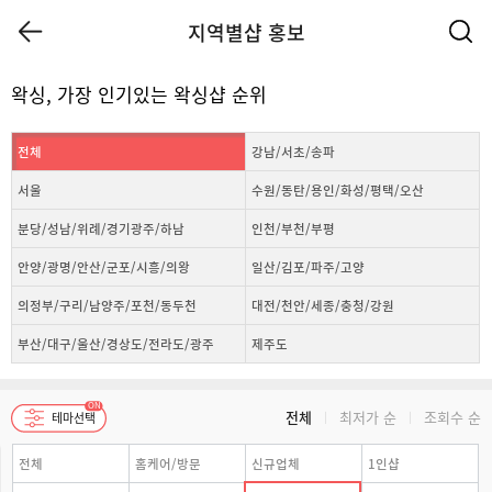
지역별샵 홍보
왁싱, 가장 인기있는 왁싱샵 순위
전체
강남/서초/송파
서울
수원/동탄/용인/화성/평택/오산
분당/성남/위례/경기광주/하남
인천/부천/부평
안양/광명/안산/군포/시흥/의왕
일산/김포/파주/고양
의정부/구리/남양주/포천/동두천
대전/천안/세종/충청/강원
부산/대구/울산/경상도/전라도/광주
제주도
전체
최저가 순
조회수 순
전체
홈케어/방문
신규업체
1인샵