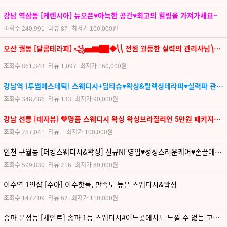
강남 역삼동 [케렌시아] 뉴오픈♥아늑한 공간♥최고의 힐링을 가져가세요~
조회수
240,991
리뷰
87
최저가
100,000원
오산 궐동 [달콤테라피] ꧁▅▇██◆⎝⎝ 전원 월등한 실력의 관리사님⎞⎠⎠◆██▇▅꧂♥ 프리미엄 토탈케어샵 달콤테라피 ♥ 연중무휴 & 카드결제 가능 ♥
조회수
861,343
리뷰
1,097
최저가
160,000원
강남역 [투썸에스테틱] 스웨디시+딥티슈♥왁싱&릴렉싱테라피♥실력파 관리사♥믿고방문해주세요, 뱅뱅사거리 부근
조회수
348,486
리뷰
133
최저가
90,000원
강남 선릉 [데자뷰] 💛명품 스웨디시 왁싱 왁싱브라질리언 5만원 패키지이벤트 💛
조회수
257,041
리뷰
-
최저가
100,000원
인천 구월동 [더킹스웨디시&왁싱] 신규NF영입♥정성스러운케어♥손끌에날개를달다
조회수
599,830
리뷰
216
최저가
80,000원
이수역 1인샵 [수아] 이수핫플, 만족도 높은 스웨디시&왁싱
조회수
147,409
리뷰
62
최저가
110,000원
송파 문정동 [세인트] 송파 1등 스웨디시#어느곳에서도 느낄 수 없는 고귀하고 품격있는 관리