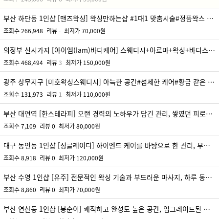
부산 하단동 1인샵 [맨즈왁싱] 왁싱만하는샵 #1대1 맞춤시술#정품왁스 사용 #남여 고객님 환영
조회수
266,948
리뷰
-
최저가
70,000원
의정부 신시가지 [아이엠(Iam)바디케어] 스웨디시+아로마+왁싱+바디스크럽❥ 스웨디시 왁싱까지 폭넓게 관리받을수 있는 의정부의 단하나뿐인 업체
조회수
468,494
리뷰
3
최저가
150,000원
광주 상무지구 [미호왁싱스웨디시] 아늑한 공간#섬세한 케어#황금 같은 휴식을 선물합니다
조회수
131,973
리뷰
1
최저가
110,000원
부산 대연역 [한스테라피] 오랜 경력의 노하우가 담긴 관리, 쌓였던 피로를 한방에 풀어드려요
조회수
7,109
리뷰
0
최저가
80,000원
대구 동인동 1인샵 [싱글레이디] 하이엔드 케어를 바탕으로 한 관리, 부드러움과 꼼꼼함이 함께하는 케어, 자연스럽게 이어지는 재방문
조회수
8,918
리뷰
0
최저가
120,000원
부산 수영 1인샵 [유주] 전문적인 왁싱 기술과 부드러운 마사지, 하루 동안 쌓인 육체적 부담을 말끔히 덜어줍니다.
조회수
8,860
리뷰
0
최저가
70,000원
부산 연산동 1인샵 [봉순이] 쾌적하고 완성도 높은 공간, 업그레이드된 섬세한 케어, 쌓인 피로를 완벽하게 풀어보세요.