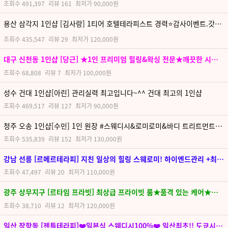
조회수
491,397
리뷰
161
최저가
90,000원
용산 삼각지 1인샵 [김사랑] 1티어 호텔테라피스트 경력⭐감사이벤트.갓성비⭐품격있는 고급이미지⭐용산 핫플레이스
조회수
435,547
리뷰
29
최저가
120,000원
대구 신천동 1인샵 [당근] ★1인 프리미엄 힐링&왁싱 전문★깨끗한 시설과 프라이빗한 분위기, 완성도 높은 케어
조회수
68,808
리뷰
7
최저가
100,000원
성수 건대 1인샵[아린] 관리실력 최고입니다~^^ 건대 최고의 1인샵
조회수
469,517
리뷰
127
최저가
90,000원
청주 오송 1인샵[수민] 1인 원장 #스웨디시&로미로미&바디 트리트먼트&림프순환 관리 #테라피&왁싱
조회수
535,839
리뷰
152
최저가
130,000원
강남 선릉 [르메르테라피] 지친 일상의 힐링 스웨로미! 하이엔드관리 +최상의 룸컨디션
조회수
47,497
리뷰
20
최저가
110,000원
광주 상무지구 [르타임 프라빗] 최상급 프라이빗 룸★품격 있는 케어★최고의 힐링을 선물합니다.
조회수
38,710
리뷰
12
최저가
120,000원
일산 장항동 [젠틀테라피]❤️일본식 스웨디시100%❤️ 일산최초!! 도쿄시스템 ❤️⭐✨내상 ZERO ❤️한국 관리사님❤️⭐✨