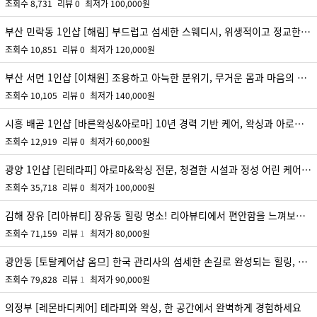
조회수
8,731
리뷰
0
최저가
100,000원
부산 민락동 1인샵 [해림] 부드럽고 섬세한 스웨디시, 위생적이고 정교한 브라질리언 왁싱, 편안하게 조용히 쉬어갈 수 있는 나만의 휴식처
조회수
10,851
리뷰
0
최저가
120,000원
부산 서면 1인샵 [이채원] 조용하고 아늑한 분위기, 무거운 몸과 마음의 에너지를 든든하게 채워드립니다.
조회수
10,105
리뷰
0
최저가
140,000원
시흥 배곧 1인샵 [바른왁싱&아로마] 10년 경력 기반 케어, 왁싱과 아로마 결합, 부담을 줄인 진행 방식
조회수
12,919
리뷰
0
최저가
60,000원
광양 1인샵 [린테라피] 아로마&왁싱 전문, 청결한 시설과 정성 어린 케어, 최상의 휴식을 약속드립니다.
조회수
35,718
리뷰
0
최저가
100,000원
김해 장유 [리아뷰티] 장유동 힐링 명소! 리아뷰티에서 편안함을 느껴보세요, 언제 방문하셔도 만족스러운 케어를 약속드립니다
조회수
71,159
리뷰
1
최저가
80,000원
광안동 [토탈케어샵 옴므] 한국 관리사의 섬세한 손길로 완성되는 힐링, 깨끗한 환경과 정성 어린 손길
조회수
79,828
리뷰
1
최저가
90,000원
의정부 [레몬바디케어] 테라피와 왁싱, 한 공간에서 완벽하게 경험하세요