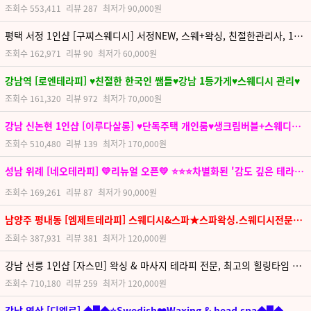
조회수
553,411
리뷰
287
최저가
90,000원
평택 서정 1인샵 [구찌스웨디시] 서정NEW, 스웨+왁싱, 친절한관리사, 1인샵
조회수
162,971
리뷰
90
최저가
60,000원
강남역 [로엔테라피] ♥친절한 한국인 쌤들♥강남 1등가게♥스웨디시 관리♥
조회수
161,320
리뷰
972
최저가
70,000원
강남 신논현 1인샵 [이루다살롱] ♥단독주택 개인룸♥생크림버블+스웨디시&릴렉싱케어&왁싱♥정성 가득 힐링♥
조회수
510,480
리뷰
139
최저가
170,000원
성남 위례 [네오테라피] 💛리뉴얼 오픈💛 ⭐⭐⭐차별화된 '감도 깊은 테라피' 약속드립니다⭐⭐⭐
조회수
169,261
리뷰
87
최저가
90,000원
남양주 평내동 [엠제트테라피] 스웨디시&스파★스파왁싱.스웨디시전문★남양주 최고의 BEST 스파와 스웨디시의 만남
조회수
387,931
리뷰
381
최저가
120,000원
강남 선릉 1인샵 [자스민] 왁싱 & 마사지 테라피 전문, 최고의 힐링타임 제공
조회수
710,180
리뷰
259
최저가
120,000원
강남 역삼 [디엘로] ◆▀◆⭐Swedish❤️Waxing & head spa◆▀◆