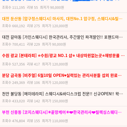
조회수
111,195
리뷰
55
최저가
90,000원
대전 둔산동 [압구정스웨디시] 마사지, 대전No.1 압구정, 스웨디시&릴렉싱&테라피, 편안한 휴식
조회수
660,192
리뷰
275
최저가
120,000원
대전 갈마동 [가인스웨디시] 한국관리사, 주간할인 파격할인!! 포핸드마사지 개시!
조회수
700,411
리뷰
229
최저가
90,000원
수원 광교 [본테라피] ⭐️수원/광교 NO.1 샵⭐️ 내상따윈없는곳⭐️재방문률 1위 ⭐️ 광교역 도보5분 ⭐️
조회수
527,356
리뷰
417
최저가
120,000원
분당 금곡동 [비주얼] 6월10일 OPEN♥실력있는 관리사분들 섭외 완료하여, 분당 최고의 스웨디시샵으로 고객님들 모시도록 할게요:)
조회수
249,369
리뷰
106
최저가
120,000원
천안 불당동 [메이테라피] 스웨디시&바디스크럽 전문!! 신규OPEN!! 왁싱 케어 힐링, 불당동의 명소
조회수
433,020
리뷰
142
최저가
150,000원
부천 신중동 [코지스웨디시]✴️끝장케어✴️❤️한국관리사❤️릴렉싱스웨디시❤️힐링❤️왁싱❤️✴️재방율1위✴️
조회수
476,804
리뷰
155
최저가
110,000원