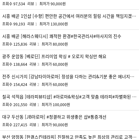
조회수
97,534
리뷰
1
최저가
90,000원
시흥 배곧 1인샵 [수향] 편안한 공간에서 여러분의 힐링 시간을 책임지겠습니다.
조회수
99,193
리뷰
1
최저가
130,000원
시흥 배곧 [해라스웨디시] 쾌적한 환경#한국관리사#마사지의 진수
조회수
125,836
리뷰
1
최저가
80,000원
광주 운암동 [베로딘] 프리미엄 왁싱 # 오로지 왁싱만 해요
조회수
138,664
리뷰
3
최저가
60,000원
전주 신시가지 [강남타이아로마] 정성을 다하는 관리&기분 좋은 에너지까지 두마리 토끼를 잡아보세요~
조회수
154,424
리뷰
2
최저가
60,000원
칠곡 석적읍 [테라피뷰티샵] #아로마&왁싱#고객 맞춤 테라피#차별화된 전문 관리사
조회수
201,550
리뷰
1
최저가
100,000원
대구 두산동 [JB아로마] #청결하고 위생좋은 샵#통증개선
조회수
227,415
리뷰
1
최저가
90,000원
부산 양정동 [한결스킨테라피] 친절하고 만족도 높은 최상의 관리로 고객님들께 보답하겠습니다.