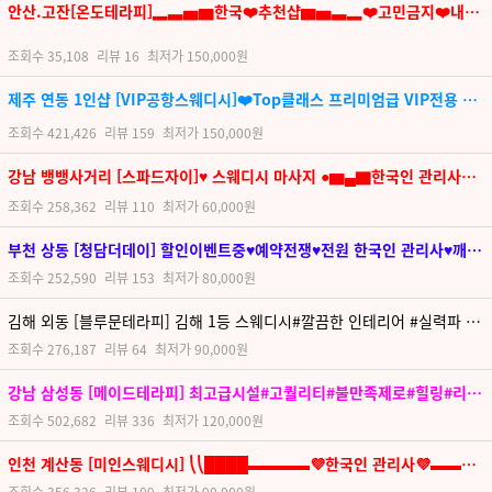
안산.고잔[온도테라피]▂▃▅▆한국❤️추천샵▆▅▃▂❤️고민금지❤️내상 ZERO 또올각༺ৡ༻꧂
조회수
35,108
리뷰
16
최저가
150,000원
제주 연동 1인샵 [VIP공항스웨디시]❤️Top클래스 프리미엄급 VIP전용 ❤️전원 한국인!!❤️제주도 24시간 영업
조회수
421,426
리뷰
159
최저가
150,000원
강남 뱅뱅사거리 [스파드자이]♥ 스웨디시 마사지 ●▆▄▇한국인 관리사●▆▄▇ ♥ 따뜻한 손길로 스웨디시 마사지를 받아보세요 (ว˙o˙)ว
조회수
258,362
리뷰
110
최저가
60,000원
부천 상동 [청담더데이] 할인이벤트중♥예약전쟁♥전원 한국인 관리사♥깨끗한 각룸샤워실, 단체문의 환영♥시설1위 재방문1위♥명품스웨디시
조회수
252,590
리뷰
153
최저가
80,000원
김해 외동 [블루문테라피] 김해 1등 스웨디시#깔끔한 인테리어 #실력파 한국관리사
조회수
276,187
리뷰
64
최저가
90,000원
강남 삼성동 [메이드테라피] 최고급시설#고퀄리티#불만족제로#힐링#리뉴얼재오픈
조회수
502,682
리뷰
336
최저가
120,000원
인천 계산동 [미인스웨디시] ⎝⎝████▬▬▬▬💜한국인 관리사💜▬▬▬▬████⎠⎠재방문 100%💛인천 1등 스웨디시💛
조회수
356,326
리뷰
109
최저가
90,000원