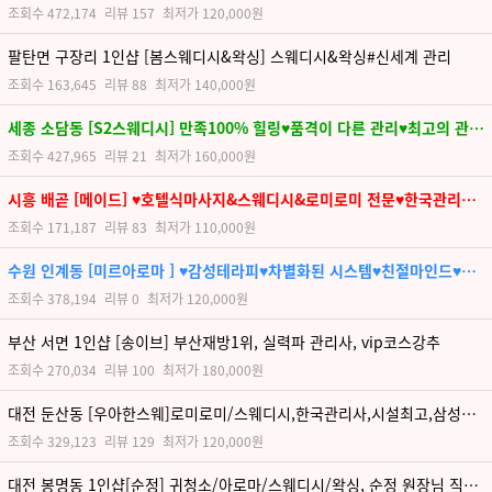
조회수
472,174
리뷰
157
최저가
120,000원
팔탄면 구장리 1인샵 [봄스웨디시&왁싱] 스웨디시&왁싱#신세계 관리
조회수
163,645
리뷰
88
최저가
140,000원
세종 소담동 [S2스웨디시] 만족100% 힐링♥품격이 다른 관리♥최고의 관리사
조회수
427,965
리뷰
21
최저가
160,000원
시흥 배곧 [메이드] ♥호텔식마사지&스웨디시&로미로미 전문♥한국관리사♥불만족제로
조회수
171,187
리뷰
83
최저가
110,000원
수원 인계동 [미르아로마 ] ♥감성테라피♥차별화된 시스템♥친절마인드♥100프로한국인✔▅▂
조회수
378,194
리뷰
0
최저가
120,000원
부산 서면 1인샵 [송이브] 부산재방1위, 실력파 관리사, vip코스강추
조회수
270,034
리뷰
100
최저가
180,000원
대전 둔산동 [우아한스웨]로미로미/스웨디시,한국관리사,시설최고,삼성페이,단체웰컴,세심꼼꼼,시청역
조회수
329,123
리뷰
129
최저가
120,000원
대전 봉명동 1인샵[순정] 귀청소/아로마/스웨디시/왁싱, 순정 원장님 직접 관리 차별화된 페이스관리 무료!!