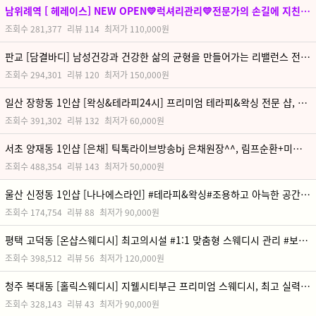
남위례역 [ 헤레이스] NEW OPEN💛럭셔리관리💛전문가의 손길에 지친 피로를 회복해보세요💛
조회수
281,377
리뷰
114
최저가
110,000원
판교 [담결바디] 남성건강과 건강한 삶의 균형을 만들어가는 리밸런스 전문점 입니다.
조회수
294,301
리뷰
120
최저가
150,000원
일산 장항동 1인샵 [왁싱&테라피24시] 프리미엄 테라피&왁싱 전문 샵, 1인샵으로 아늑한 관리, 상상 이상의 완벽한 관리
조회수
391,302
리뷰
132
최저가
60,000원
서초 양재동 1인샵 [은채] 틱톡라이브방송bj 은채원장^^, 림프순환+미백+아로마케어+왁싱 맨즈뷰티샵, 365일 연중무휴,유튜브 채널 10만뷰 이상 조회!!
조회수
488,354
리뷰
143
최저가
50,000원
울산 신정동 1인샵 [나나에스라인] #테라피&왁싱#조용하고 아늑한 공간에서 편안하게 휴식하세요
조회수
174,754
리뷰
88
최저가
90,000원
평택 고덕동 [온샵스웨디시] 최고의시설 #1:1 맞춤형 스웨디시 관리 #보다 특별한 스페셜함은 오직 온샵에서만 만나보실 수 있습니다.
조회수
398,512
리뷰
56
최저가
120,000원
청주 복대동 [홀릭스웨디시] 지웰시티부근 프리미엄 스웨디시, 최고 실력의 한국테라피스트, 최고급시설과 관리로 힐링해보세요
조회수
328,143
리뷰
43
최저가
90,000원