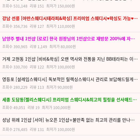
조회수
531,148
리뷰
151
최저가
150,000원
강남 선릉 [아만스웨디시테라피&왁싱] 프리미엄 스웨디시♥왁싱도 가능♥안락하고 따뜻한 분위기
조회수
356,736
리뷰
127
최저가
110,000원
남양주 별내 1인샵 [로로] 한국 원장님의 1인샵으로 재방문 200%에 자신있습니다!!
조회수
390,965
리뷰
1,149
최저가
80,000원
거제 고현동 1인샵 [비비&왁싱] 오랜 역사와 전통을 지닌 BB테라피는 이미 입소문으로 명성이 널리 알려진 최고의 스웨디시샵
조회수
330,700
리뷰
122
최저가
100,000원
영등포 [설레임스웨디시] 독보적인 릴렉싱스웨디시 관리로 보답해드릴게요, 지금 바로 문의주세요!!!!!
조회수
280,229
리뷰
113
최저가
90,000원
세종 도담동[젤리스웨디시] 프리미엄 스웨디시&최고의 힐링을 선사해드립니다.
조회수
49,051
리뷰
19
최저가
100,000원
성남 위례 1인샵 [서아] 뉴오픈 1인샵⭐불만족 없는 최고의 관리를 만나보세요⭐
조회수
276,485
리뷰
131
최저가
100,000원