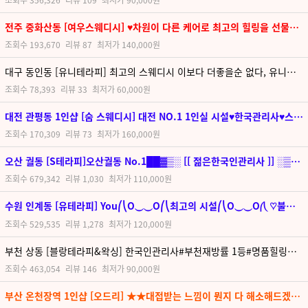
전주 중화산동 [여우스웨디시] ♥차원이 다른 케어로 최고의 힐링을 선물해드립니다!!♥
조회수
193,670
리뷰
87
최저가
140,000원
대구 동인동 [유니테라피] 최고의 스웨디시 이보다 더좋을순 없다, 유니만의 특별한관리
조회수
78,393
리뷰
33
최저가
60,000원
대전 관평동 1인샵 [숨 스웨디시] 대전 NO.1 1인실 시설♥한국관리사♥스웨디시 집중케어
조회수
170,309
리뷰
73
최저가
160,000원
오산 궐동 [S테라피]오산궐동 No.1██▓▒░ [[ 젊은한국인관리사 ]] ░▒▓██ 편안한 휴식과 힐링
조회수
679,342
리뷰
1,030
최저가
110,000원
수원 인계동 [유테라피] You⎛⎝O⏝⏝O⎛⎝최고의 시설⎛⎝O⏝⏝O⎛⎝ ♡불만제로명품샵♡ 스웨디시&로미로미&릴렉싱&감성테라피
조회수
529,535
리뷰
1,278
최저가
120,000원
부천 상동 [블랑테라피&왁싱] 한국인관리사#부천재방률 1등#명품힐링테라피
조회수
463,054
리뷰
146
최저가
90,000원
부산 온천장역 1인샵 [오드리] ★★대접받는 느낌이 뭔지 다 해소해드겠습니다★★ 약속드립니다