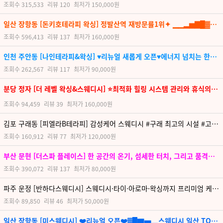
조회수
315,533
리뷰
120
최저가
150,000원
일산 장항동 [돈키호테라피 왁싱] 정발산역 재방문률1위✦ ▁▁▂▅▇█▓▒░ 스웨디시 ░▒▓█▇▅▂​▁▁⁑♥⁑✦ 지친 심신과 영혼을 위로 받아보세요
조회수
596,413
리뷰
137
최저가
160,000원
인천 주안동 [나인테라피&왁싱] ♥리뉴얼 새롭게 오픈♥에너지 넘치는 한국관리사님들로 한분 한분 정성을 다해 케어해드리겠습니다.
조회수
262,567
리뷰
117
최저가
90,000원
분당 정자 [더 레벨 왁싱&스웨디시] ⭐최적화 힐링 시스템 관리와 휴식의 완벽한 조화⭐더레벨샵에서 경험하세요⭐
조회수
94,459
리뷰
39
최저가
160,000원
김포 구래동 [피엘라B테라피] 감성케어 스웨디시 #구래 최고의 시설 #고품격 관리
조회수
160,912
리뷰
77
최저가
120,000원
부산 문현 [더스파 플레이스] 한 공간의 온기, 섬세한 터치, 그리고 품격의 깊이 — 더스파 플레이스가 당신의 휴식을 다시 정의합니다.
조회수
390,072
리뷰
137
최저가
80,000원
파주 운정 [반하다스웨디시] 스웨디시·타이·아로마·왁싱까지 프리미엄 케어로 완성되는 힐링 공간
조회수
89,850
리뷰
46
최저가
50,000원
일산 장항동 [미스웨디시] ❤️리뉴얼 오픈❤️▓█▇▅▂스웨디시 일산 TOP 1등▂▅▇█❤️재방문 1위❤️힐링 릴렉싱케어❤️❤️연락주세요❤️