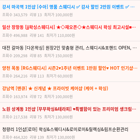
강서 마곡역 1인샵 [수아] 명품 스웨디시 ✅ 감사 할인 2만원 이벤트 ✅ 선.후불여부✅강서왁싱&마곡왁싱
조회수
343,579
리뷰
13
최저가
100,000원
일산 장항동 [jj왁싱스웨디시] ★◇재오픈◇★스웨디시 왁싱 최고시설■§□ 믿고찾는 전문샵 §■§□
조회수
496,988
리뷰
141
최저가
110,000원
대전 갈마동 [다온왁싱] 원장2인 맞춤형 관리, 스웨디시&포핸드 OPEN, 대전최초 VIP 왁싱 A코스, 프리미엄 VIP 룸
조회수
209,298
리뷰
85
최저가
150,000원
양천 목동 [RG스웨디시] 시즌2♥1주년 이벤트 1만원 할인♥ HOT 인기샵♥친절한 관리사님♥
조회수
264,216
리뷰
113
최저가
60,000원
강남역 [맨큐] ★ 신개념 ★ 프라이빗 케어샵 (케어 + 왁싱)
조회수
163,974
리뷰
72
최저가
100,000원
노원 상계동 1인샵 [무무왁싱&테라피] ♥특별함이 있는 프리미엄 생크림트리트먼트 왁싱 릴렉싱 스웨디시♥
조회수
217,538
리뷰
75
최저가
130,000원
청량리 1인샵[로아] 왁싱&스웨디시&로미로미&릴렉싱&림프순환관리
조회수
464,320
리뷰
139
최저가
130,000원