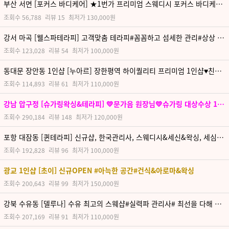
부산 서면 [포커스 바디케어] ★1번가 프리미엄 스웨디시 포커스 바디케어★
조회수
56,788
리뷰
15
최저가
130,000원
강서 마곡 [웰스파테라피] 고객맞춤 테라피#꼼꼼하고 섬세한 관리#상상 이상의 힐링
조회수
123,028
리뷰
54
최저가
100,000원
동대문 장안동 1인샵 [누아르] 장한평역 하이퀄리티 프리미엄 1인샵♥친절한 관리사♥
조회수
114,893
리뷰
61
최저가
110,000원
강남 압구정 [슈가링왁싱&테라피] 💛문가음 원장님💛슈가링 대상수상 1위 문가음 원장님💛압구정 프리미엄 {스웨디시+슈가링왁싱} 패키지 한곳에서 두가지를 한번에 받아보세요
조회수
290,184
리뷰
148
최저가
120,000원
포항 대잠동 [퀸테라피] 신규샵, 한국관리사, 스웨디시&세신&왁싱, 세심하고, 집중적인 관리
조회수
192,828
리뷰
96
최저가
100,000원
광교 1인샵 [초이] 신규OPEN #아늑한 공간#건식&아로마&왁싱
조회수
200,643
리뷰
99
최저가
150,000원
강북 수유동 [델루나] 수유 최고의 스웨샵#실력파 관리사# 최선을 다해 케어해드리겠습니다~
조회수
207,169
리뷰
91
최저가
110,000원