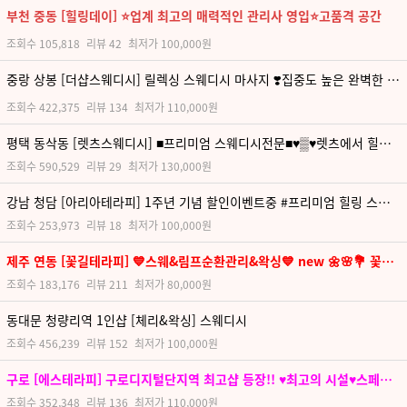
부천 중동 [힐링데이] ⭐업계 최고의 매력적인 관리사 영입⭐고품격 공간
조회수
105,818
리뷰
42
최저가
100,000원
중랑 상봉 [더샵스웨디시] 릴렉싱 스웨디시 마사지 ❣️집중도 높은 완벽한 관리❣️고퀄리티 힐링 테라피❣️
조회수
422,375
리뷰
134
최저가
110,000원
평택 동삭동 [렛츠스웨디시] ■프리미엄 스웨디시전문■♥▒♥렛츠에서 힐링하세요♥▒♥
조회수
590,529
리뷰
29
최저가
130,000원
강남 청담 [아리아테라피] 1주년 기념 할인이벤트중 #프리미엄 힐링 스웨디시 아리아 테라피에서 완벽한 케어를 약속드립니다.
조회수
253,973
리뷰
18
최저가
100,000원
제주 연동 [꽃길테라피] 💙스웨&림프순환관리&왁싱💙 new 🌼🌸💐 꽃길만걷기 💐🌸🌼
조회수
183,176
리뷰
211
최저가
80,000원
동대문 청량리역 1인샵 [체리&왁싱] 스웨디시
조회수
456,239
리뷰
152
최저가
100,000원
구로 [에스테라피] 구로디지털단지역 최고샵 등장!! ♥최고의 시설♥스페셜한 케어로 보다 완벽한 테라피를 받아볼 수 있습니다.
조회수
352,348
리뷰
136
최저가
110,000원