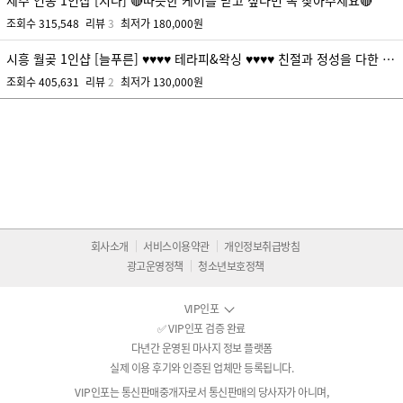
제주 연동 1인샵 [지나] 🔴따뜻한 케어를 받고 싶다면 꼭 찾아주세요🔴
조회수
315,548
리뷰
3
최저가
180,000원
시흥 월곶 1인샵 [늘푸른] ♥♥♥♥ 테라피&왁싱 ♥♥♥♥ 친절과 정성을 다한 테라피로 모시겠습니다^^ ♥♥♥♥
조회수
405,631
리뷰
2
최저가
130,000원
회사소개
서비스이용약관
개인정보취급방침
광고운영정책
청소년보호정책
VIP인포
✅ VIP인포 검증 완료
다년간 운영된 마사지 정보 플랫폼
실제 이용 후기와 인증된 업체만 등록됩니다.
VIP인포는 통신판매중개자로서 통신판매의 당사자가 아니며,