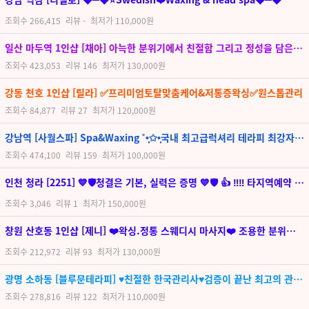
조회수
266,415
리뷰
-
최저가
110,000원
일산 마두역 1인샵 [채아] 아늑한 분위기에서 친절함 그리고 정성을 담은 명품테라피로 최선을 다하여 관리해 드립니다
조회수
423,053
리뷰
146
최저가
130,000원
강동 천호 1인샵 [릴라] ✅프리미엄토탈맞춤케어&저통증왁싱✅원스톱관리
조회수
84,877
리뷰
27
최저가
120,000원
강남역 [사월스파] Spa&Waxing ˚•̩̩͙✩•̩̩͙국내 최고급럭셔리 테라피 최강자!!•̩̩͙✩•̩̩͙˚
조회수
474,100
리뷰
159
최저가
100,000원
인천 청라 [2251] 💙🛡️청결은 기본, 실력은 증명 💙🛡️ 👍 ‼️‼️ 타지역예약 1등 ‼️‼️ 👍 정말 어렵게 모셨습니다 뻔함은 지우고 퀄리만 가득 👍
조회수
3,046
리뷰
1
최저가
150,000원
창원 산호동 1인샵 [제니] ❤️왁싱.정통 스웨디시 마사지❤️ 조용한 분위기❤️
조회수
212,972
리뷰
93
최저가
130,000원
광명 소하동 [블루문테라피] ♥친절한 한국관리사♥검증이 끝난 최고의 관리사♥
조회수
278,816
리뷰
122
최저가
110,000원