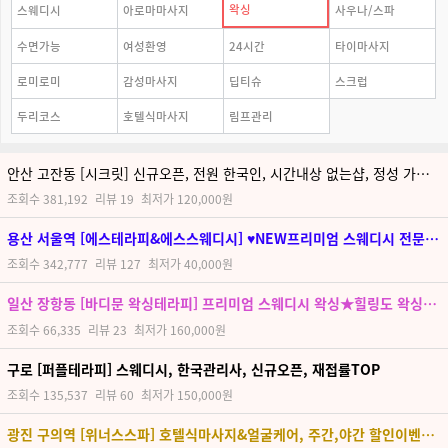
왁싱
스웨디시
아로마마사지
사우나/스파
수면가능
여성환영
24시간
타이마사지
로미로미
감성마사지
딥티슈
스크럽
두리코스
호텔식마사지
림프관리
안산 고잔동 [시크릿] 신규오픈, 전원 한국인, 시간내상 없는샵, 정성 가득한 관리로 편안한 시간 만들어드릴게요!
조회수
381,192
리뷰
19
최저가
120,000원
용산 서울역 [에스테라피&에스스웨디시] ♥NEW프리미엄 스웨디시 전문♥고급스런 인테리어♥서울 최고의 관리사
조회수
342,777
리뷰
127
최저가
40,000원
일산 장항동 [바디문 왁싱테라피] 프리미엄 스웨디시 왁싱★힐링도 왁싱도 한 번에, 바디문에서 끝★
조회수
66,335
리뷰
23
최저가
160,000원
구로 [퍼플테라피] 스웨디시, 한국관리사, 신규오픈, 재접률TOP
조회수
135,537
리뷰
60
최저가
150,000원
광진 구의역 [위너스스파] 호텔식마사지&얼굴케어, 주간,야간 할인이벤트, 한국관리사