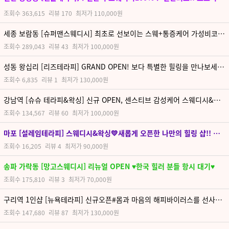
조회수
363,615
리뷰
170
최저가
110,000원
세종 보람동 [슈퍼맨스웨디시] 최초로 선보이는 스웨+통증케어 가성비코스 #넓고 깨끗한 시설 샵에서 최고급 힐링을 약속드립니다.
조회수
289,043
리뷰
43
최저가
100,000원
성동 왕십리 [리즈테라피] GRAND OPEN! 보다 특별한 힐링을 만나보세요^^
조회수
6,835
리뷰
1
최저가
130,000원
강남역 [슈슈 테라피&왁싱] 신규 OPEN, 센스티브 감성케어 스웨디시&왁싱TOP!!특별함이 있는 슈슈
조회수
134,567
리뷰
60
최저가
100,000원
마포 [설레임테라피] 스웨디시&왁싱💛새롭게 오픈한 나만의 힐링 샵!! 왁싱과 스웨디시💛
조회수
16,205
리뷰
4
최저가
90,000원
송파 가락동 [망고스웨디시] 리뉴얼 OPEN ♥한국 힐러 분들 항시 대기♥
조회수
175,810
리뷰
3
최저가
70,000원
구리역 1인샵 [뉴욕테라피] 신규오픈#몸과 마음의 해피바이러스를 선사하겠습니다
조회수
147,680
리뷰
87
최저가
130,000원