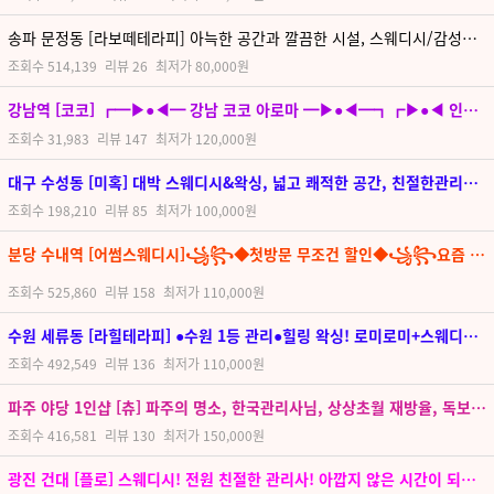
송파 문정동 [라보떼테라피] 아늑한 공간과 깔끔한 시설, 스웨디시/감성테라피/림프순환관리
조회수
514,139
리뷰
26
최저가
80,000원
강남역 [코코] ┏━▶●◀━ 강남 코코 아로마 ━▶●◀━┓┏▶●◀ 인도식 테라피 ▶●◀┓
조회수
31,983
리뷰
147
최저가
120,000원
대구 수성동 [미혹] 대박 스웨디시&왁싱, 넓고 쾌적한 공간, 친절한관리사, 진정한 휴식처
조회수
198,210
리뷰
85
최저가
100,000원
분당 수내역 [어썸스웨디시]꧁꧂◆첫방문 무조건 할인◆꧁꧂요즘 제일 핫한 그곳 ꧁꧂
조회수
525,860
리뷰
158
최저가
110,000원
수원 세류동 [라힐테라피] ●수원 1등 관리●힐링 왁싱! 로미로미+스웨디시 전문점 만족도 최고●
조회수
492,549
리뷰
136
최저가
110,000원
파주 야당 1인샵 [츄] 파주의 명소, 한국관리사님, 상상초월 재방율, 독보적인 친절 마인드, 탑급 실력, 비교 불가
조회수
416,581
리뷰
130
최저가
150,000원
광진 건대 [플로] 스웨디시! 전원 친절한 관리사! 아깝지 않은 시간이 되고싶다면 플로스웨디시를 찾으세요^^