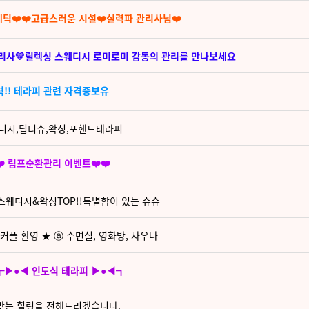
테틱❤️❤️고급스러운 시설❤️실력파 관리사님❤️
 관리사💛릴렉싱 스웨디시 로미로미 감동의 관리를 만나보세요
력!! 테라피 관련 자격증보유
웨디시,딥티슈,왁싱,포핸드테라피
❤️ 림프순환관리 이벤트❤️❤️
 스웨디시&왁싱TOP!!특별함이 있는 슈슈
커플 환영 ★ ⓐ 수면실, 영화방, 사우나
┏▶●◀ 인도식 테라피 ▶●◀┓
께 맞는 힐링을 전해드리겠습니다.