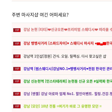
주변 마사지샵 여긴 어떠세요?
강남 논현 [티티]❤️‍신규오픈❤️‍프리미엄 스웨디시❤️‍ 따라올 
강남 뱅뱅사거리 [스파드자이]♥ 스웨디시 마사지 ●▆▄▇한국인
강남역 1인샵[정원] 건식. 오일. 릴렉싱. 다시 찾고싶은 샵
강남역 [썸스웨디시]강남NO.1♥뱅뱅사거리♥전원 한국인 관
강남 신논현역 [인스타테라피] 논현동 신규 오픈 #실력파 
강남 [엔젤] 강남 아로마 업체 No1. 할인이벤트. 힐링.건강
강남 [모던] 10년 전통 =여기가 바로 그 유명한 모던 =