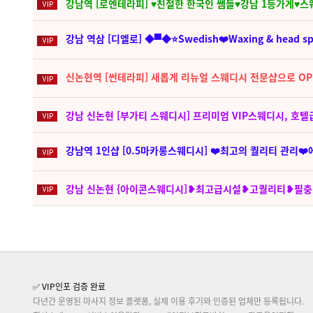
강남역 [로엔테라피] ♥친절한 한국인 쌤들♥강남 1등가게♥스
강남 역삼 [디엘로] ◆▀◆⭐Swedish❤️Waxing & head 
신논현역 [썬테라피] 새롭게 리뉴얼 스웨디시 전문샵으로 O
강남 신논현 [부가티 스웨디시] 프리미엄 VIP스웨디시, 호
강남역 1인샵 [0.5마카롱스웨디시] ❤️최고의 퀄리티 관리❤️
강남 신논현 {아이콘스웨디시]❥최고급시설❥고퀄리티❥필
✅ VIP인포 검증 완료
다년간 운영된 마사지 정보 플랫폼, 실제 이용 후기와 인증된 업체만 등록됩니다.