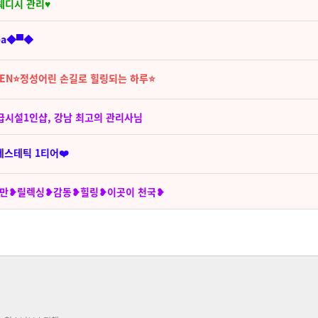
웨디시 관리♥
spa◆▀◆
PEN⭐정성어린 손길로 힐링되는 하루⭐
텔급시설1인샵, 강남 최고의 관리사님
에스테틱 1티어❤️
충만❥릴렉싱❥감동❥힐링❥이곳이 천국❥