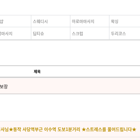
인샵
스웨디시
아로마마사지
왁싱
성마사지
딥티슈
스크럽
두리코스
제목
링보장
관리사님★동작 사당역부근 이수역 도보1분거리 ★스트레스를 풀어드립니다★