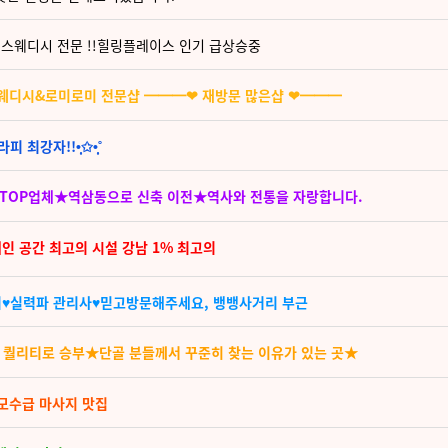
! 스웨디시 전문 !!힐링플레이스 인기 급상승중
스웨디시&로미로미 전문샵 ━━━❤ 재방문 많은샵 ❤━━━
강자!!•̩̩͙✩•̩̩͙˚
온 TOP업체★역삼동으로 신축 이전★역사와 전통을 자랑합니다.
인 공간 최고의 시설 강남 1% 최고의
♥실력파 관리사♥믿고방문해주세요, 뱅뱅사거리 부근
 퀄리티로 승부★단골 분들께서 꾸준히 찾는 이유가 있는 곳★
 모수급 마사지 맛집