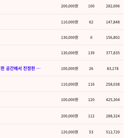
200,000원
100
282,696
110,000원
62
147,848
130,000원
0
156,802
130,000원
139
377,835
동작 사당 [씨엘스파] 새롭게 오픈한 스웨디시 전문 테라피샵★정성과 세심한 터치로 하루의 피로를 부드럽게 풀어드립니다. 아늑하고 쾌적한 공간에서 진정한 힐링과 여유를 느껴보세요.
100,000원
26
83,178
110,000원
116
258,038
100,000원
120
425,304
200,000원
112
288,324
120,000원
53
512,720