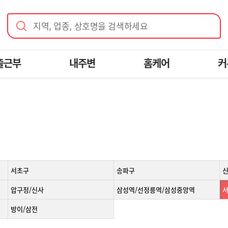
지역, 업종, 상호명을 검색하세요
출근부
내주변
홈케어
커
서초구
송파구
압구정/신사
삼성역/선정릉역/삼성중앙역
서
방이/삼전