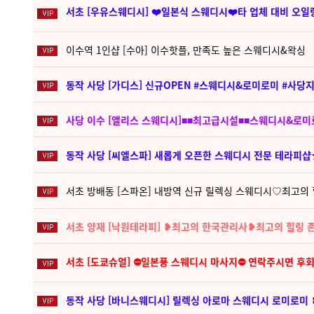
서초 [우유스웨디시] ❤️일본식 스웨디시❤️타 업체 대비 오일량
이수역 1인샵 [수아] 이수핫플, 만족도 높은 스웨디시&왁싱
동작 사당 [가디스] 신규OPEN #스웨디시&로미로미 #사당
사당 이수 [앨리스 스웨디시]■■최고급시설■■스웨디시&로
서초 방배동 [스파온] 내방역 신규 릴렉싱 스웨디시♡최고의
서초 양재 [낙원테라피] ❥최고의 한국관리사❥최고의 힐링 
서초 [도쿄슈얼] ⛔일본풍 스웨디시 마사지⛔ 연락주시면 후
동작 사당 [바니스웨디시] 릴렉싱 아로마 스웨디시 로미로미 