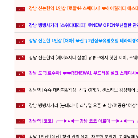
강남 신논현역 1인샵 [로얄44 스웨디시] ❤️하이퀄리티 에스
강남 뱅뱅사거리 [스위티테라피] 💛NEW OPEN💛친절한
강남 신논현 1인샵 [채아] ❤️신규1인샵❤️유명호텔 테라피경
강남 신논현역 [제이&지니 살롱] 유튜브에서 핫한 제이, 스
강남 도곡[르수아] ❤️❤️RENEWAL 부드러운 실크 스웨디시
강남역 [슈슈 테라피&왁싱] 신규 OPEN, 센스티브 감성케어
강남 뱅뱅사거리 [봄테라피] 리뉴얼 오픈 ★ 남/여공용*여성*
강남역 [코코] ┏━▶●◀━ 강남 코코 아로마 ━▶●◀━┓
강남 1인샵 [예진] 청결 관리 유지, 차분한 분위기, 고객님