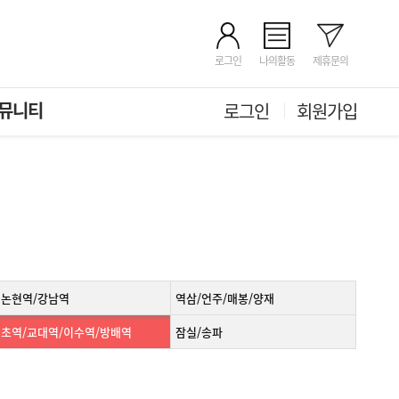
로그인
나의활동
제휴문의
뮤니티
로그인
회원가입
신논현역/강남역
역삼/언주/매봉/양재
초역/교대역/이수역/방배역
잠실/송파