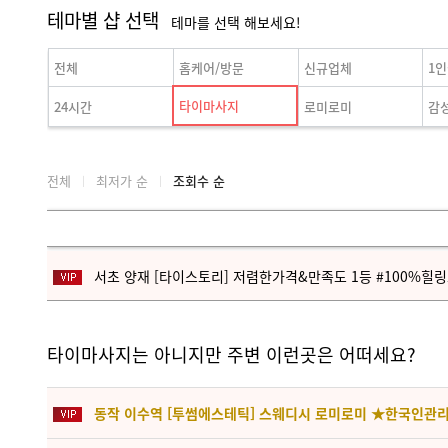
테마별 샵 선택
테마를 선택 해보세요!
전체
홈케어/방문
신규업체
1
타이마사지
24시간
로미로미
감
전체
최저가 순
조회수 순
서초 양재 [타이스토리] 저렴한가격&만족도 1등 #100%힐
타이마사지는 아니지만 주변 이런곳은 어떠세요?
동작 이수역 [투썸에스테틱] 스웨디시 로미로미 ★한국인