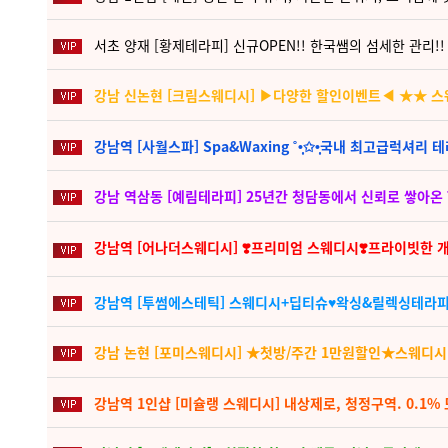
서초 양재 [황제테라피] 신규OPEN!! 한국쌤의 섬세한 관리!
강남 신논현 [크림스웨디시] ▶다양한 할인이벤트◀ ★★ 
강남역 [사월스파] Spa&Waxing ˚•̩̩͙✩•̩̩͙국내 최고급럭셔리 테라피 최
강남 역삼동 [예림테라피] 25년간 청담동에서 신뢰로 쌓아
강남역 [어나더스웨디시] ❣️프리미엄 스웨디시❣️프라이빗한 개
강남역 [투썸에스테틱] 스웨디시+딥티슈♥왁싱&릴렉싱테라피
강남 논현 [포미스웨디시] ★첫방/주간 1만원할인★스웨디시
강남역 1인샵 [미슐랭 스웨디시] 내상제로, 청정구역. 0.1%