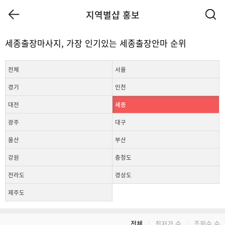
지역별샵 홍보
세종출장마사지, 가장 인기있는 세종출장안마 순위
전체
서울
경기
인천
대전
세종
광주
대구
울산
부산
강원
충청도
전라도
경상도
제주도
전체
최저가 순
조회수 순