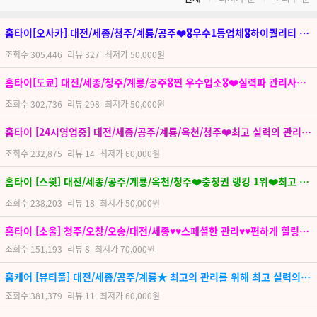
홈타이[오사카] 대전/세종/청주/계룡/공주❤️🎖우수1등업체🎖하이퀄리티 관리❤️재방문,만족도1위
조회수
305,446
리뷰
327
최저가
50,000원
홈타이[도쿄] 대전/세종/청주/계룡/공주🎖찐 우수업소🎖❤️실력파 관리사❤️최고퀼리티업체❤️최고의 만족감,내상치유자신만만
조회수
302,736
리뷰
298
최저가
50,000원
홈타이 [24시영업중] 대전/세종/공주/계룡/옥천/청주❤️최고 실력의 관리사❤️오늘하루의 힐링을 맡겨보세요!!
조회수
232,875
리뷰
14
최저가
60,000원
홈타이 [스윗] 대전/세종/공주/계룡/옥천/청주❤️충청권 랭킹 1위❤️최고 실력의 관리사
조회수
238,203
리뷰
18
최저가
50,000원
홈타이 [소울] 청주/오창/오송/대전/세종♥♥스페셜한 관리♥♥편하게 힐링하세요^^
조회수
151,193
리뷰
8
최저가
70,000원
홈케어 [뷰티풀] 대전/세종/공주/계룡★ 최고의 관리를 위해 최고 실력의 관리사님들만 모셨습니다
조회수
381,379
리뷰
11
최저가
60,000원