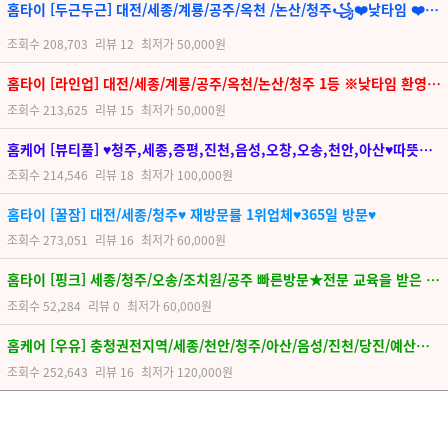
홈타이 [두근두근] 대전/세종/계룡/공주/옥천 /논산/청주꧁❤️낮타임 ❤️친절한 관리사❤️꧂▂█재방문1위█▂NEW OPEN▂
조회수
208,703
리뷰
12
최저가
50,000원
홈타이 [라인업] 대전/세종/계룡/공주/옥천/논산/청주 1등 ※낮타임 환영※▂▅▇█ 최고의 관리 █▇▅▂❤▂NEW OPEN▂ ❤
조회수
213,625
리뷰
15
최저가
50,000원
홈케어 [뷰티풀] ♥청주,세종,증평,진천,음성,오창,오송,천안,아산♥따뜻하고 친절한 관리로 감동을 전해드립니다!!
조회수
214,546
리뷰
18
최저가
100,000원
홈타이 [꿀잠] 대전/세종/청주♥ 재방문률 1위업체♥365일 방문♥
조회수
273,051
리뷰
16
최저가
60,000원
홈타이 [핑크] 세종/청주/오송/조치원/공주 빠른방문★전문 교육을 받은 최고의 관리사★만족도TOP
조회수
52,284
리뷰
0
최저가
60,000원
홈케어 [우유] 충청권전지역/세종/천안/청주/아산/음성/진천/당진/예산☆누구도 따라올수없는 관리실력
조회수
252,643
리뷰
16
최저가
120,000원