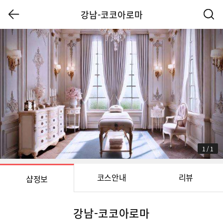
강남-코코아로마
1
/
1
코스안내
리뷰
샵정보
강남-코코아로마