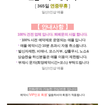
[
365일
연중무휴
]
일산1인샵
애플
【
안내사항
】
100% 건전 업체 입니다.
퇴폐문의 사절 합니다.
*
100% 사전 예약제로 운영되는 애플 입니다
*
애플
예약시간 10분 초과시 자동 취소됩니다.
*
발신자제한, 비매너, 코스거부, 샵룰무시, 노쇼
&
상습캔슬 하신분들은
애플
이용이 제한됩니다.
*
부재시 문자(희망예약시간+코스) 부탁드립니다
일산1인샵
애플
전화/문자
가능한 안심번호 입니다
'
VIP인포
회원'
예약시
말씀하셔야 회원가 적용됩니다