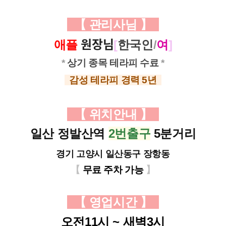
【 관리사님
】
원장님
애플
[
한국인
/
여
]
*
상기 종목 테라피 수료
*
감성 테라피 경력 5년
【
위치안내
】
일산 정발산역
2번출구
5분거리
경기 고양시 일산동구 장항동
【
무료 주차 가능
】
【
영업시간
】
오전11시 ~ 새벽3시