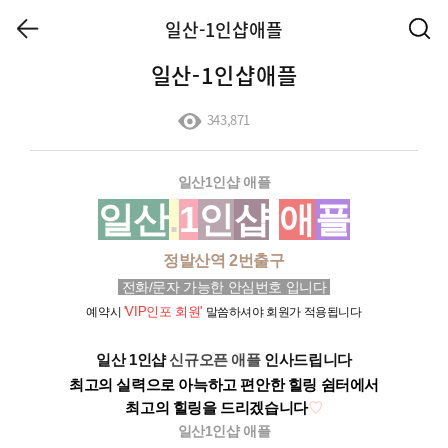
일산-1인샵애플
일산-1인샵애플
343,871
일산1인샵 애플
일산
.
1
인
샵
애
플
정발산역 2번출구
전화/문자
가능한 안심번호 입니다
'
VIP인포
회원'
예약시
말씀하셔야 회원가 적용됩니다
일산 1인샵
신규오픈 애플
인사드립니다
최고의 실력으로 아늑하고 편안한 힐링 쉼터에서
최고의 힐링을 드리겠습니다
♡
일산1인샵
애플