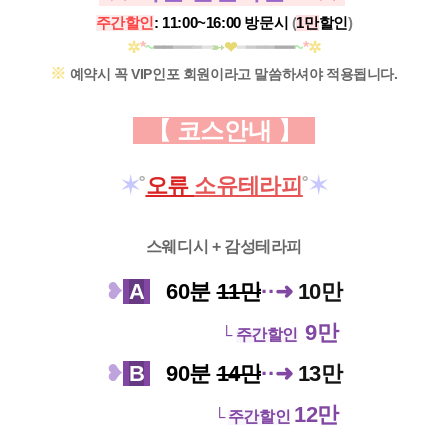
주간할인
:
11:00~16:00 방문시
(
1만
할인
)
✲
*
~
━━
━━
━
━
➵
❤
━
━
━━
━━
~
*
✲
※
예약시 꼭
VIP인포
회원
이라고
말씀하셔야 적용됩니다.
【 코스안내
】
✶
˚
오류
소유
테라피
˚
✶
스웨디시 + 감성테라피
❥
A
0
60분
11만
·
·
➜
10만
9만
└
주간할인
❥
B
0
90분
14만
·
·
➜
13만
12만
└
주간할인