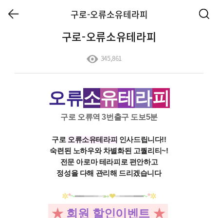
구로-오류소유테라피
구로-오류소유테라피
345,861
오류
소
유
테
라
피
구로 오류역 3번출구 도보5분
구로
오류소유테라피
인사드립니다!!
숙련된 노하우와 차별화된 고퀄리티~!
전문 아로마 테라피로 편안하고
정성을 다해 관리해 드리겠습니다
✲
*
~
━━
━━
━
━
➵
❤
━
━
━━
━━
~
*
✲
★
회원 할인이벤트
★