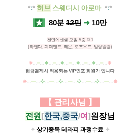
*
:
*
허브
스웨디시 아로마
*
:
*
★
80
분
12만
➜
10만
천연에센셜 오일 5중 택1
(라벤다, 페퍼멘트, 레몬, 로즈우드, 일랑일랑)
❋
…
━
…
❖
…
━
…
❖
…
━
…
❖
…
━
…
❖
…
━
…
❋
현금결제시 적용되는 VIP인포 회원가 입니다
❋
…
━
…
❖
…
━
…
❖
…
━
…
❖
…
━
…
❖
…
━
…
❋
【 관리사님
】
전원
[
한국,중국
/
여
]
원장님
✦
상기종목 테라피 과정
수료
✦