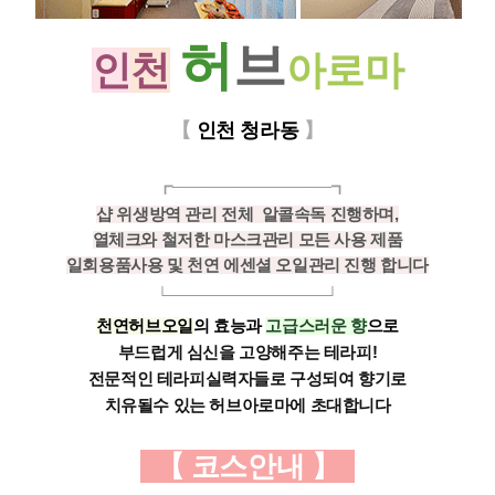
허
브
인
천
아로마
【
인천 청라동
】
┏─
─
─
─
─
─
─
─
─
─
─
─
─
─
─┓
샵 위생방역 관리
전체 알콜속독 진행하며,
열체크와 철저한
마스크관리
모든 사용 제품
일회용품사용 및
천연 에센셜 오일관리 진행 합니다
└──
─
─
─
─
─
─
─
─
─
──
──┘
천연허브오일
의 효능과
고급스러운 향
으로
부드럽게 심신을 고양해주는 테라피!
전문적인 테라피실력자들로 구성되여 향기로
치유될수 있는 허브아로마에 초대합니다
【 코스안내
】