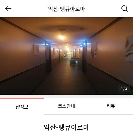
익산-땡큐아로마
3
/
4
코스안내
리뷰
샵정보
익산-땡큐아로마