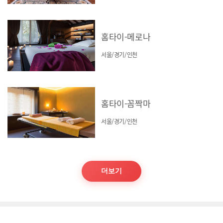
홈타이-메로나
서울/경기/인천
홈타이-꼼짝마
서울/경기/인천
더보기