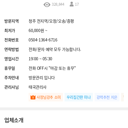
328,844
17
방문지역
청주 전지역/오창/오송/증평
최저가
60,000원 ~
전화번호
0504-1364-6716
연락방법
전화/문자 예약 모두 가능합니다.
영업시간
19:00 ~ 05:30
휴무일
전화 OFF시 "마감 또는 휴무"
주차안내
방문관리 입니다
관리사님
태국관리사
사장님강추 소미
우리집간판 미나
강력추천 지은
힐
업체소개