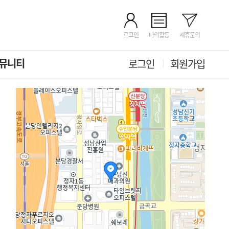
로그인
나의활동
제휴문의
뮤니티
로그인
회원가입