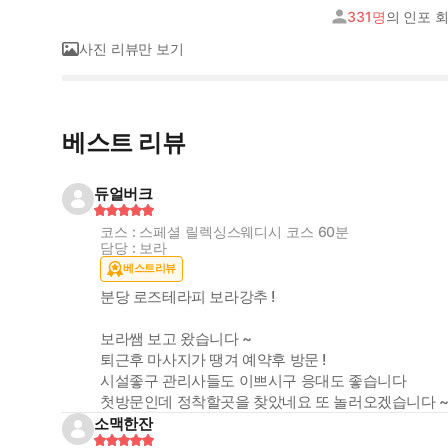
331명
의 인포 
사진 리뷰만 보기
베스트 리뷰
듀얼버크
코스 : 스페셜 릴렉싱스웨디시 코스 60분
담당 : 보라
베스트리뷰
분당 로즈테라피 보라강추 !
보라쌤 보고 왔습니다 ~
퇴근후 마사지가 땡겨 예약후 방문 !
시설좋구 관리사들도 이쁘시구 응대도 좋습니다
첫방문인데 정착할곳을 찾았네요 또 놀러오겠습니다 
소맥한잔