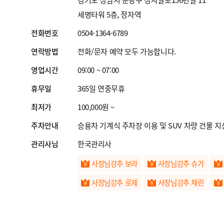
세명타워 5층, 정자역
전화번호
0504-1364-6789
연락방법
전화/문자 예약 모두 가능합니다.
영업시간
09:00 ~ 07:00
휴무일
365일 연중무휴
최저가
100,000원 ~
주차안내
승용차 기계식 주차장 이용 및 SUV 차량 건물 지
관리사님
한국관리사
사장님강추 보라
사장님강추 슈가
사장님강추 로제
사장님강추 채린