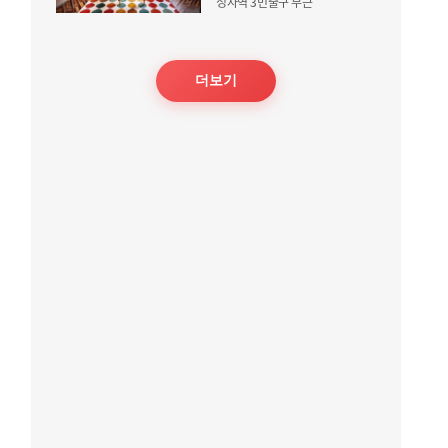
정자역 3번출구 부근
더보기