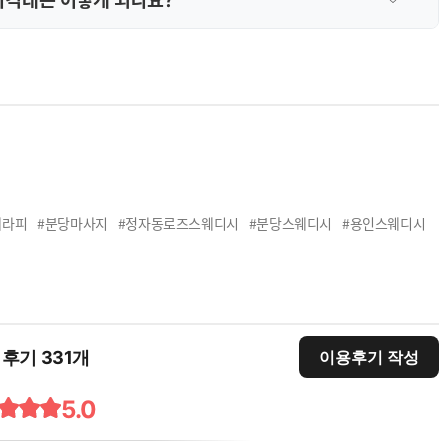
테라피
#분당마사지
#정자동로즈스웨디시
#분당스웨디시
#용인스웨디시
 후기 331개
이용후기 작성
5.0