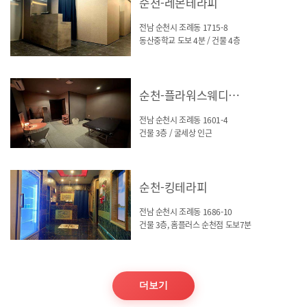
순천-레몬테라피
전남 순천시 조례동 1715-8
동산중학교 도보 4분 / 건물 4층
순천-플라워스웨디시(조례동)
전남 순천시 조례동 1601-4
건물 3층 / 굴세상 인근
순천-킹테라피
전남 순천시 조례동 1686-10
건물 3층, 홈플러스 순천점 도보7분
더보기