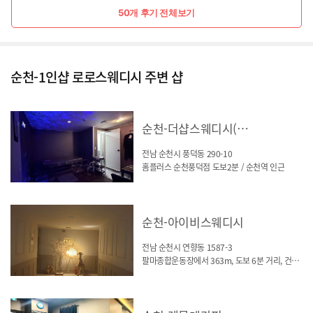
50개 후기 전체보기
순천-1인샵 로로스웨디시 주변 샵
순천-더샵스웨디시(풍덕동)
전남 순천시 풍덕동 290-10
홈플러스 순천풍덕점 도보2분 / 순천역 인근
순천-아이비스웨디시
전남 순천시 연향동 1587-3
팔마종합운동장에서 363m, 도보 6분 거리, 건물 2층