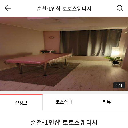
순천-1인샵 로로스웨디시
1
/
1
코스안내
리뷰
샵정보
순천-1인샵 로로스웨디시