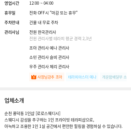
영업시간
12:00 ~ 04:00
휴무일
전화 OFF시 "마감 또는 휴무"
주차안내
건물 내 무료 주차
관리사님
전원 한국관리사
전원 관리사별 테라피 평균 경력 2,3년
조아 관리사 예나 관리사
소민 관리사 슬비 관리사
우주 관리사 체리 관리사
사장님강추 조아
테라피마스터 예나
개운함배달부 소민
업체소개
순천 풍덕동 1인샵 [로로스웨디시]
스웨디시 감성을 추구하는 1인 프라이빗 테라피샵으로,
아늑하고 조용한 1인 1실 공간에서 편안한 힐링을 경험하실 수 있습니다.