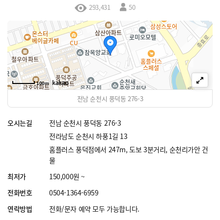
293,431
50
100m
전남 순천시 풍덕동 276-3
오시는길
전남 순천시 풍덕동 276-3
전라남도 순천시 하풍1길 13
홈플러스 풍덕점에서 247m, 도보 3분거리, 순천리가안 건
물
최저가
150,000원 ~
전화번호
0504-1364-6959
연락방법
전화/문자 예약 모두 가능합니다.