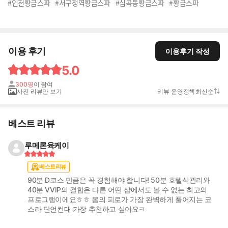
#인천황금스파
#서구청역황금스파
#심곡동황금스파
#황금스파
이용 후기
이용후기 작성
5.0
300명
이 참여
사진 리뷰만 보기
리뷰 운영정책
최신순
베스트 리뷰
루메론육케이
베스트리뷰
90분 D코스 만큼은 꼭 경험해야 합니다! 50분 호텔식관리와
40분 VVIP의 결합은 다른 어떤 샵에서도 볼 수 없는 최고의
프로그램이에요ㅎㅎ 몸의 피로가 가장 완벽하게 풀어지는 코
스라 단언컨대 가장 추천하고 싶어요ㅋ