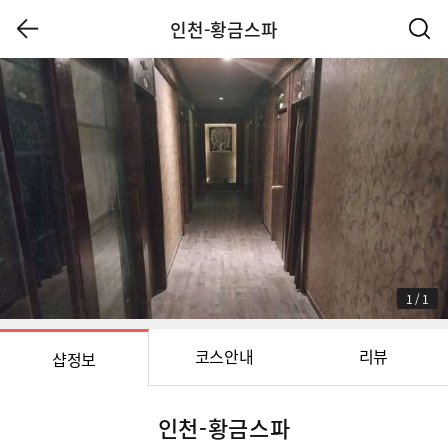
인천-황금스파
1
/
1
코스안내
리뷰
샵정보
인천-황금스파