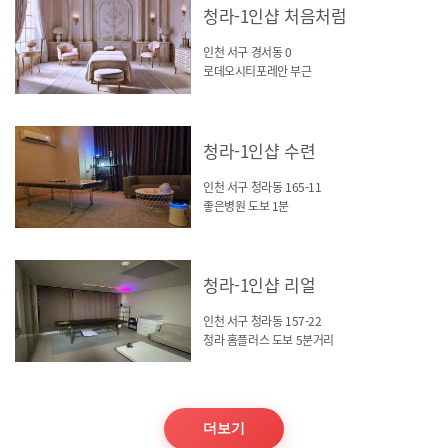
청라-1인샵 처음처럼
인천 서구 경서동 0
로데오시티포레안 부근
청라-1인샵 수련
인천 서구 청라동 165-11
좋은병원 도보 1분
청라-1인샵 리얼
인천 서구 청라동 157-22
청라 홈플러스 도보 5분거리
더보기