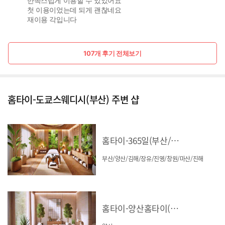
만족스럽게 이용할 수 있었어요
첫 이용이었는데 되게 괜찮네요
재이용 각입니다
107개 후기 전체보기
홈타이-도쿄스웨디시(부산) 주변 샵
홈타이-365일(부산/양산/김해/장유/진영/창원/마산/진해)
부산/양산/김해/장유/진영/창원/마산/진해
홈타이-양산홈타이(양산)