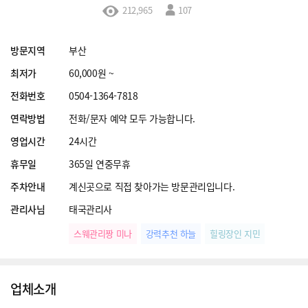
212,965
107
방문지역
부산
최저가
60,000원 ~
전화번호
0504-1364-7818
연락방법
전화/문자 예약 모두 가능합니다.
영업시간
24시간
휴무일
365일 연중무휴
주차안내
계신곳으로 직접 찾아가는 방문관리입니다.
관리사님
태국관리사
스웨관리짱 미나
강력추천 하늘
힐링장인 지민
업체소개