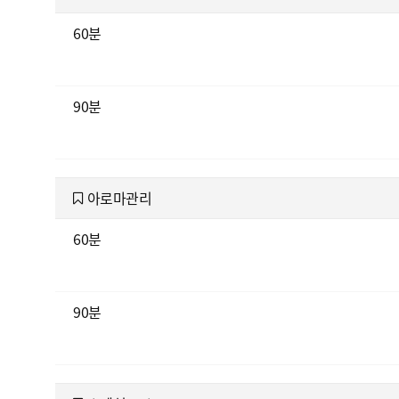
60분
90분
아로마관리
60분
90분