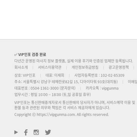
✅ VIP인포 검증 완료
다년간 운영된 마사지 정보 플랫폼, 실제 이용 후기와 인증된 업체만 등록됩니다.
회사소개
서비스이용약관
개인정보취급방침
광고운영정책
상호: VIP인포
대표: 이재희
사업자등록번호 : 102-02-85309
주소: 서울특별시 강남구 테헤란로82길 15, 디아이타워 93호(대치동)
이메일
대표번호 : 0504-1361-3000 (문자문의)
카카오톡 : vipgunma
업무시간 : 평일 10:00 ~ 18:00 (토,일 공휴일 휴무)
VIP인포는 통신판매중개자로서 통신판매의 당사자가 아니며, 서비스예약 이용 및
환불 등과 관련된 의무와 책임은 각 서비스 제공자에게 있습니다.
Copyright ⓒ
https://vipgunma.com
. All rights reserved.