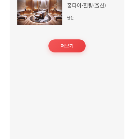
홈타이-힐링(울산)
울산
더보기