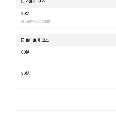
스페셜 코스
90분
타이60분+아로마30분
로미로미 코스
60분
90분