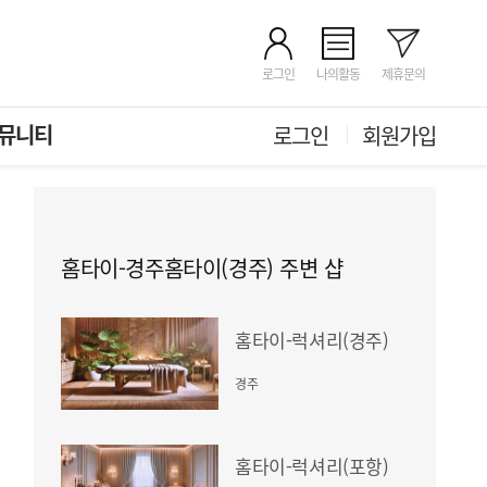
로그인
나의활동
제휴문의
뮤니티
로그인
회원가입
홈타이-경주홈타이(경주) 주변 샵
홈타이-럭셔리(경주)
경주
홈타이-럭셔리(포항)