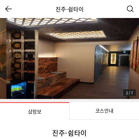
진주-쉼타이
3
/
7
코스안내
샵정보
진주-쉼타이