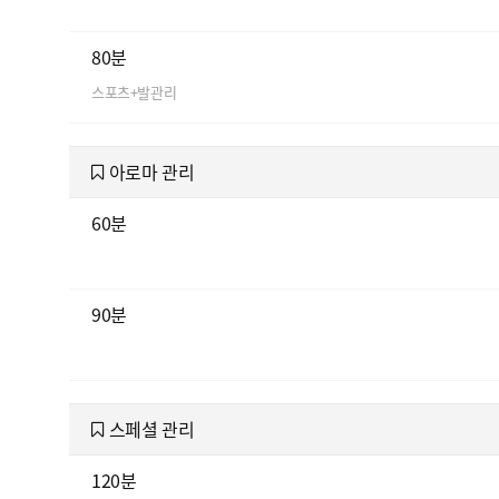
80분
스포츠+발관리
아로마 관리
60분
90분
스페셜 관리
120분