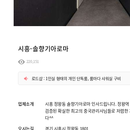
시흥-솔향기아로마
220,151
로드샵 : 1인실 형태의 개인 단독룸, 룸마다 샤워실 구비
업체소개
시흥 정왕동 솔향기아로마 인사드립니다. 정왕역
검증된 확실한 최고의 중국관리사님들로 저렴한
다^^
오시는길
경기 시흥시 정왕동 1801