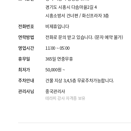
경기도 시흥시 다솜마을2길 4
시흥소방서 건너편 / 화신프라자 3층
전화번호
비제휴입니다
연락방법
전화로 문의 받고 있습니다. (문자 예약 불가)
영업시간
11:00 ~ 05:00
휴무일
365일 연중무휴
최저가
50,000원 ~
주차안내
건물 지상 3,4,5층 무료주차가능합니다.
관리사님
중국관리사
테라피 강사 자격증 보유