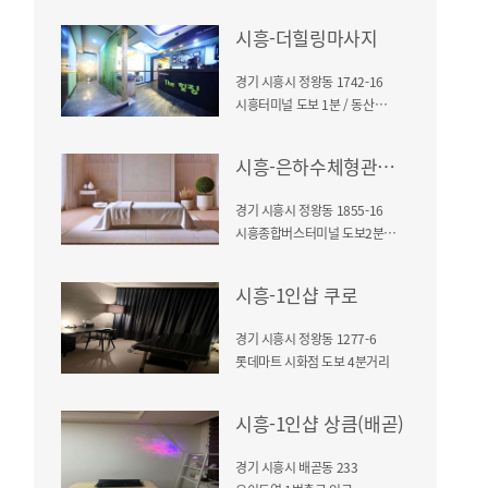
시흥-더힐링마사지
경기 시흥시 정왕동 1742-16
시흥터미널 도보 1분 / 동산빌딩 3층
시흥-은하수체형관리(정왕동)
경기 시흥시 정왕동 1855-16
시흥종합버스터미널 도보2분거리
시흥-1인샵 쿠로
경기 시흥시 정왕동 1277-6
롯데마트 시화점 도보 4분거리
시흥-1인샵 상큼(배곧)
경기 시흥시 배곧동 233