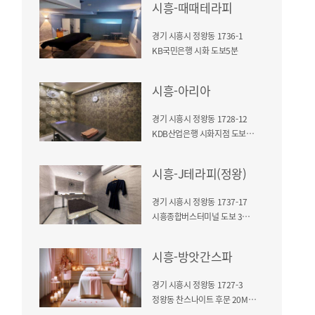
시흥-때때테라피
경기 시흥시 정왕동 1736-1
KB국민은행 시화 도보5분
시흥-아리아
경기 시흥시 정왕동 1728-12
KDB산업은행 시화지점 도보1분 / 건물2층
시흥-J테라피(정왕)
경기 시흥시 정왕동 1737-17
시흥종합버스터미널 도보 3분 / 센터프라자 3층
시흥-방앗간스파
경기 시흥시 정왕동 1727-3
정왕동 찬스나이트 후문 20M거리