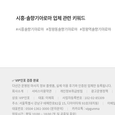
시흥-솔향기아로마 업체 관련 키워드
#시흥솔향기아로마
#정왕동솔향기아로마
#정왕역솔향기아로마
✅ VIP인포 검증 완료
다년간 운영된 마사지 정보 플랫폼, 실제 이용 후기와 인증된 업체만 등록됩니다.
회사소개
서비스이용약관
개인정보취급방침
광고운영정책
상호: VIP인포
대표: 이재희
사업자등록번호 : 102-02-85309
주소: 서울특별시 강남구 테헤란로82길 15, 디아이타워 93호(대치동)
이메일
대표번호 : 0504-1361-3000 (문자문의)
카카오톡 : vipgunma
업무시간 : 평일 10:00 ~ 18:00 (토,일 공휴일 휴무)