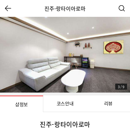
진주-랑타이아로마
3
/
9
코스안내
리뷰
샵정보
진주-랑타이아로마