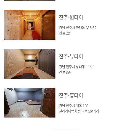
진주-원타이
경남 진주시 하대동 338-52
건물 2층
진주-뷰타이
경남 진주시 상대동 196-9
건물 3층
진주-홍타이
경남 진주시 계동 108
갤러리아백화점 도보 5분거리