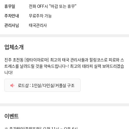
휴무일
전화 OFF시 "마감 또는 휴무"
주차안내
무료주차 가능
관리사님
태국관리사
업체소개
진주 초전동 [랑타이아로마] 최고의 태국 관리사들과 힐링코스로 피로와 스
트레스를 날려드릴 것을 약속드립니다~! 최고의 테라피 실력 보여드리겠습
니다!
로드샵 : 1인실/다인실/커플실 구조
이벤트
※ 주간할인(주말포함): 오전 11시 ~ 오후 6시