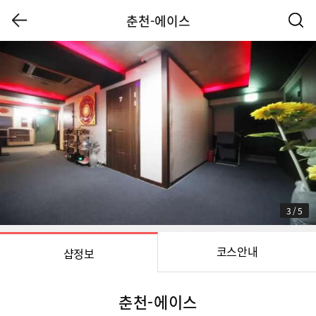
춘천-에이스
3
/
5
코스안내
샵정보
춘천-에이스