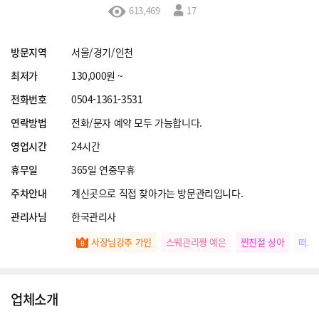
613,469
17
방문지역
서울/경기/인천
최저가
130,000원 ~
전화번호
0504-1361-3531
연락방법
전화/문자 예약 모두 가능합니다.
영업시간
24시간
휴무일
365일 연중무휴
주차안내
계신곳으로 직접 찾아가는 방문관리입니다.
관리사님
한국관리사
사장님강추 가인
스웨관리짱 예은
찐친절 상아
떠오
업체소개