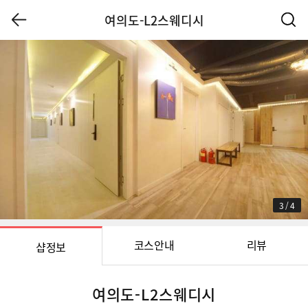
여의도-L2스웨디시
3
/
4
코스안내
리뷰
샵정보
여의도-L2스웨디시