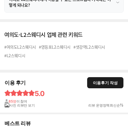
떻게 되나요?
여의도-L2스웨디시 업체 관련 키워드
#여의도L2스웨디시
#영등포L2스웨디시
#샛강역L2스웨디시
#L2스웨디시
이용 후기
이용후기 작성
5.0
85명
이 참여
사진 리뷰만 보기
리뷰 운영정책
최신순
베스트 리뷰