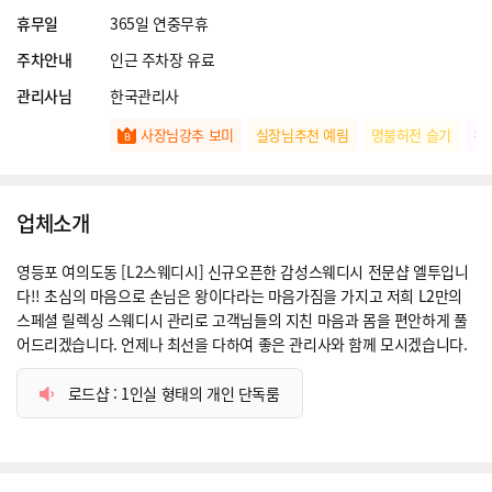
휴무일
365일 연중무휴
주차안내
인근 주차장 유료
관리사님
한국관리사
사장님강추 보미
실장님추천 예림
명불허전 슬기
왁
업체소개
영등포 여의도동 [L2스웨디시] 신규오픈한 감성스웨디시 전문샵 엘투입니
다!! 초심의 마음으로 손님은 왕이다라는 마음가짐을 가지고 저희 L2만의
스페셜 릴렉싱 스웨디시 관리로 고객님들의 지친 마음과 몸을 편안하게 풀
어드리겠습니다. 언제나 최선을 다하여 좋은 관리사와 함께 모시겠습니다.
로드샵 : 1인실 형태의 개인 단독룸