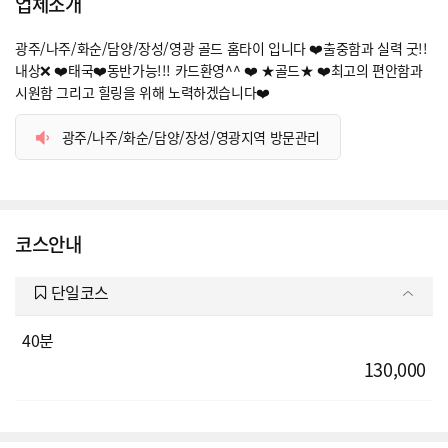
업체소개
광주/나주/화순/담양/장성/영광 골드 홈타이 입니다 ❤️출중함과 실력 굿!!
내상❌ ❤️태국❤️동반가능!!! 카드환영^^ ❤️ ★골드★ ❤️최고의 편안함과
시원함 그리고 힐링을 위해 노력하겠습니다❤️
광주/나주/화순/담양/장성/영광지역 방문관리
코스안내
단일코스
40분
130,000