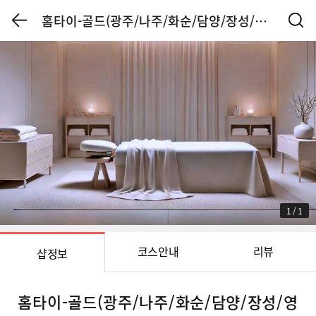
홈타이-골드(광주/나주/화순/담양/장성/영광)
1
/
1
코스안내
리뷰
샵정보
홈타이-골드(광주/나주/화순/담양/장성/영