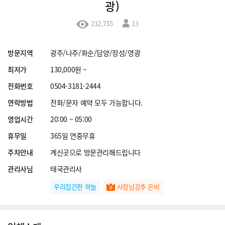
광)
212,735
13
방문지역
광주/나주/화순/담양/장성/영광
최저가
130,000원 ~
전화번호
0504-3181-2444
연락방법
전화/문자 예약 모두 가능합니다.
영업시간
20:00 ~ 05:00
휴무일
365일 연중무휴
주차안내
계신곳으로 방문관리해드립니다
관리사님
태국관리사
우리집간판 하늘
사장님강추 은비