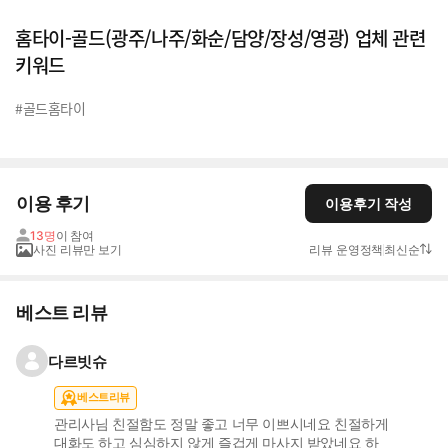
홈타이-골드(광주/나주/화순/담양/장성/영광) 업체 관련
키워드
#골드홈타이
이용 후기
이용후기 작성
13명
이 참여
사진 리뷰만 보기
리뷰 운영정책
최신순
베스트 리뷰
다르빗슈
베스트리뷰
관리사님 친절함도 정말 좋고 너무 이쁘시네요 친절하게
대화도 하고 심심하지 않게 즐겁게 마사지 받았네요 하