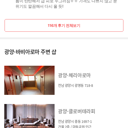
름이 탄탄해서 급 피로 누그러짐ㅎㅎ 가격도 나쁘지 않고 분
위기도 깔끔해서 다시 올 듯!
116개 후기 전체보기
광양-바비아로마 주변 샵
광양-체리아로마
전남 광양시 광영동 718-8
광양-클로버테라피
전남 광양시 중동 1697-1
건물 2층 / 마동공원 인근