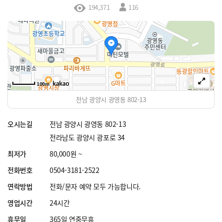
194,371
116
100m
전남 광양시 광영동 802-13
오시는길
전남 광양시 광영동 802-13
전라남도 광양시 광포로 34
최저가
80,000원 ~
전화번호
0504-3181-2522
연락방법
전화/문자 예약 모두 가능합니다.
영업시간
24시간
휴무일
365일 연중무휴