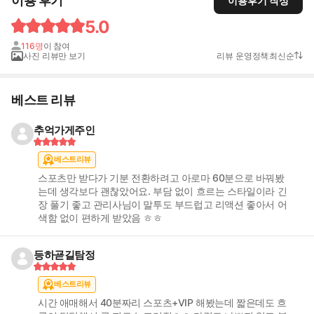
이용 후기
이용후기 작성
5.0
116명
이 참여
사진 리뷰만 보기
리뷰 운영정책
최신순
베스트 리뷰
추억가게주인
베스트리뷰
스포츠만 받다가 기분 전환하려고 아로마 60분으로 바꿔봤
는데 생각보다 괜찮았어요. 부담 없이 흐르는 스타일이라 긴
장 풀기 좋고 관리사님이 말투도 부드럽고 리액션 좋아서 어
색함 없이 편하게 받았음 ㅎㅎ
등하굗길탐정
베스트리뷰
시간 애매해서 40분짜리 스포츠+VIP 해봤는데 짧은데도 흐