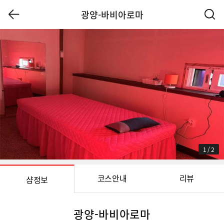
광양-바비아로마
1
/
2
코스안내
리뷰
샵정보
광양-바비아로마