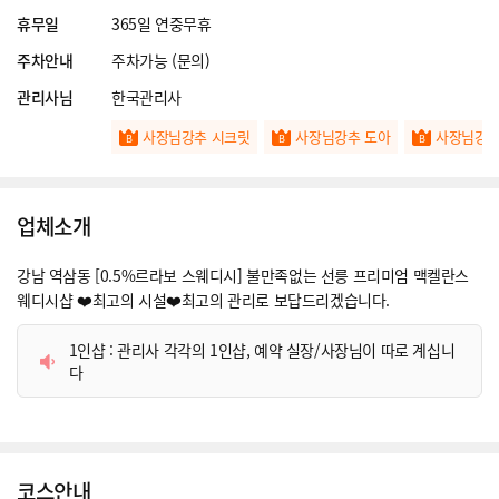
휴무일
365일 연중무휴
주차안내
주차가능 (문의)
관리사님
한국관리사
사장님강추 시크릿
사장님강추 도아
사장님강추
업체소개
강남 역삼동 [0.5%르라보 스웨디시] 불만족없는 선릉 프리미엄 맥켈란스
웨디시샵 ❤️최고의 시설❤️최고의 관리로 보답드리겠습니다.
1인샵 : 관리사 각각의 1인샵, 예약 실장/사장님이 따로 계십니
다
코스안내