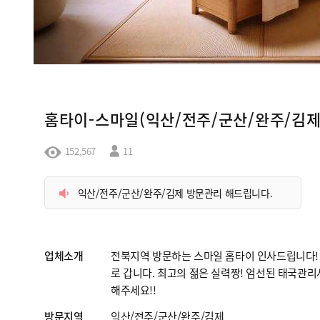
홈타이-스마일(익산/전주/군산/완주/김제
152,567
11
익산/전주/군산/완주/김제 방문관리 해드립니다.
업체소개
전북지역 방문하는 스마일 홈타이 인사드립니다! 
로 갑니다. 최고의 젊은 실력짱! 엄선된 태국관
해주세요!!
방문지역
익산/전주/군산/완주/김제