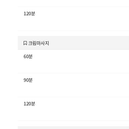
120분
크림마사지
60분
90분
120분