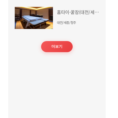
홈타이-꿀잠(대전/세종/청주)
대전/세종/청주
더보기