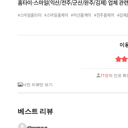
홈타이-스마일(익산/전주/군산/완주/김제) 업체 관
#스마일홈타이
#스마일홈케어
#익산홈케어
#전주홈케어
#김제
이용
11명
의 인포 회
사진 리뷰만 보기
베스트 리뷰
dbwnsgur