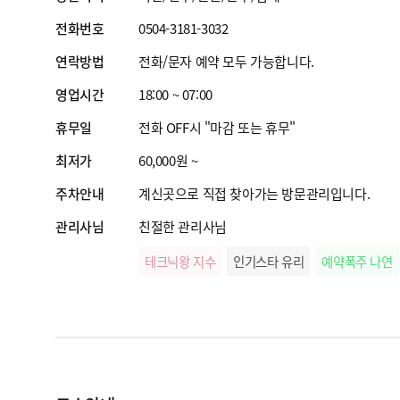
전화번호
0504-3181-3032
연락방법
전화/문자 예약 모두 가능합니다.
영업시간
18:00 ~ 07:00
휴무일
전화 OFF시 "마감 또는 휴무"
최저가
60,000원 ~
주차안내
계신곳으로 직접 찾아가는 방문관리입니다.
관리사님
친절한 관리사님
테크닉왕 지수
인기스타 유리
예약폭주 나연