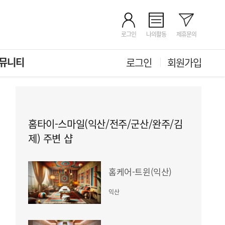
로그인
나의활동
제휴문의
뮤니티
로그인
회원가입
홈타이-스마일(익산/전주/군산/완주/김
제) 주변 샵
홈케어-트윈(익산)
익산