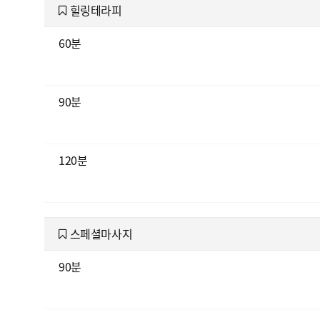
힐링테라피
60분
90분
120분
스페셜마사지
90분