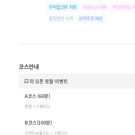
우리집간판 지원
마법손길 여름
왁싱잘해요 
힐링장인 수연
강력추천 예은
코스안내
미 오픈 토탈 이벤트
A코스 (60분)
청결 + 스웨디시
B코스(100분)
디자인or올누드 + 스웨디시