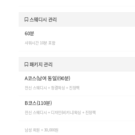
스웨디시 관리
60분
샤워시간 10분 포함
패키지 관리
A코스(남여 동일)(90분)
전신 스웨디시 + 청결왁싱 + 진정팩
B코스(110분)
전신 스웨디시 + 디자인(비키니)왁싱 + 진정팩
남성 회원 + 30,000원