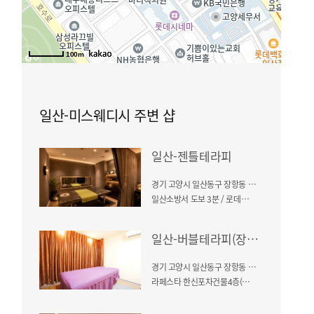
100m
일산-미스웨디시 주변 샵
일산-젠틀테라피
경기 고양시 일산동구 장항동 741
일산소방서 도보 3분 / 로데오존프라자 5층
일산-버블테라피(장항동)
경기 고양시 일산동구 장항동 741
라페스타 한신포차건물4층(인근역: 정발산역 2번출구)