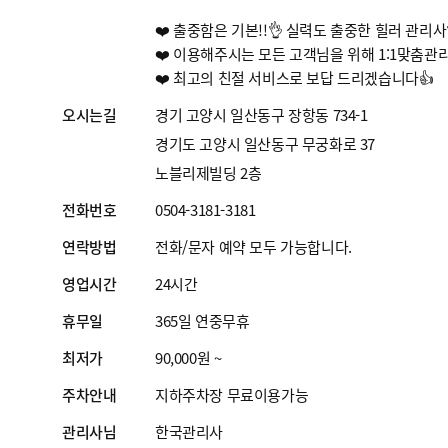
❤️ 출중함은 기본!!👌 실력도 출중한 힐러 관리사
❤️ 이용해주시는 모든 고객님을 위해 1:1맞춤관
❤️ 최고의 친절 서비스로 보답 드리겠습니다👍
오시는길
경기 고양시 일산동구 장항동 734-1
경기도 고양시 일산동구 무궁화로 37
노블리제빌딩 2층
전화번호
0504-3181-3181
연락방법
전화/문자 예약 모두 가능합니다.
영업시간
24시간
휴무일
365일 연중무휴
최저가
90,000원 ~
주차안내
지하주차장 무료이용가능
관리사님
한국관리사