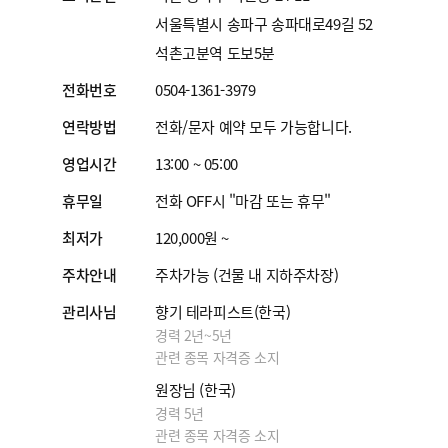
서울특별시 송파구 송파대로49길 52
석촌고분역 도보5분
전화번호
0504-1361-3979
연락방법
전화/문자 예약 모두 가능합니다.
영업시간
13:00 ~ 05:00
휴무일
전화 OFF시 "마감 또는 휴무"
최저가
120,000원 ~
주차안내
주차가능 (건물 내 지하주차장)
관리사님
향기 테라피스트(한국)
경력 2년~5년
관련 종목 자격증 소지
원장님 (한국)
경력 5년
관련 종목 자격증 소지