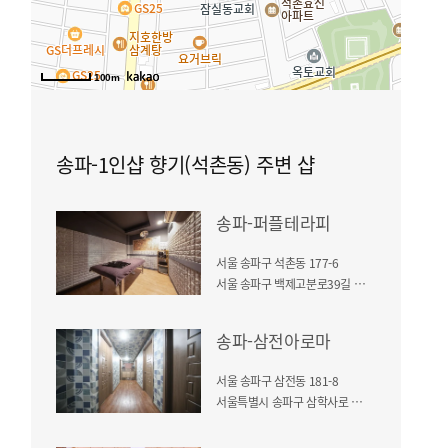
100m
송파-1인샵 향기(석촌동) 주변 샵
송파-퍼플테라피
서울 송파구 석촌동 177-6
서울 송파구 백제고분로39길 16, 석촌역 7번출구
송파-삼전아로마
서울 송파구 삼전동 181-8
서울특별시 송파구 삼학사로 43, 석촌고분역 4번