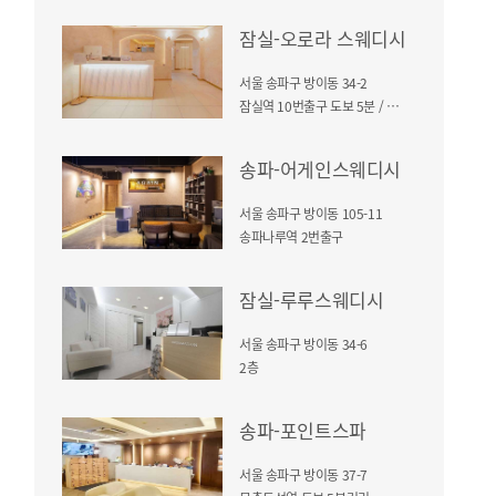
잠실-오로라 스웨디시
서울 송파구 방이동 34-2
잠실역 10번출구 도보 5분 / 현대드림밸리 건물 4층
송파-어게인스웨디시
서울 송파구 방이동 105-11
송파나루역 2번출구
잠실-루루스웨디시
서울 송파구 방이동 34-6
2층
송파-포인트스파
서울 송파구 방이동 37-7