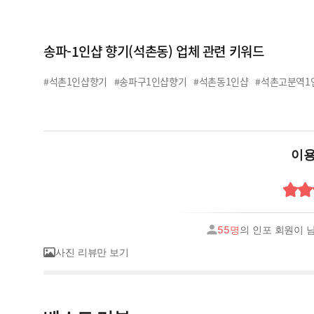
송파-1인샵 향기(석촌동) 업체 관련 키워드
#석촌1인샵향기
#송파구1인샵향기
#석촌동1인샵
#석촌고분역1
이용
55명
의 인포 회원이 
사진 리뷰만 보기