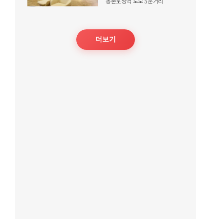
몽촌토성역 도보 5분거리
더보기