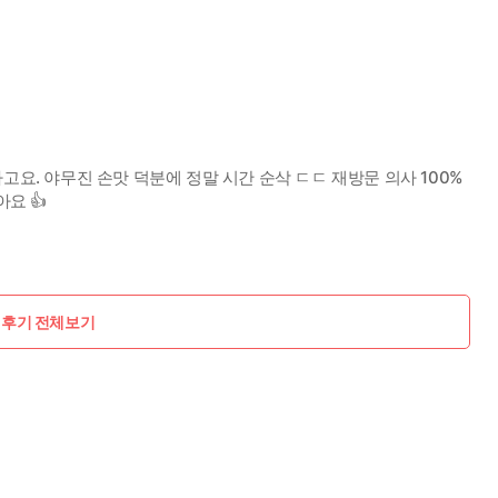
고요. 야무진 손맛 덕분에 정말 시간 순삭 ㄷㄷ 재방문 의사 100%
요 👍
 후기 전체보기