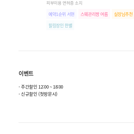
피부미용 면허증 소지
예약1순위 서현
스웨관리짱 여름
실장님추천
힐링장인 한별
이벤트
- 주간할인 12:00 ~ 18:00
- 신규할인 (첫방문시)