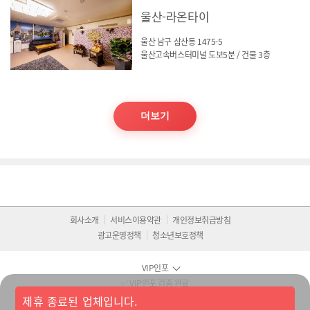
울산-라온타이
울산 남구 삼산동 1475-5
울산고속버스터미널 도보5분 / 건물 3층
더보기
회사소개
서비스이용약관
개인정보취급방침
광고운영정책
청소년보호정책
VIP인포
✅ VIP인포 검증 완료
다년간 운영된 마사지 정보 플랫폼
제휴 종료된 업체입니다.