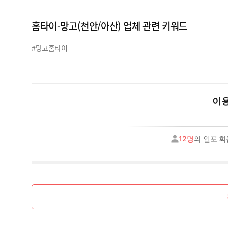
홈타이-망고(천안/아산) 업체 관련 키워드
#망고홈타이
이용
12명
의 인포 회