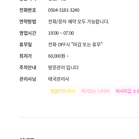
전화번호
0504-3181-3240
연락방법
전화/문자 예약 모두 가능합니다.
영업시간
19:00 ~ 07:00
휴무일
전화 OFF시 "마감 또는 휴무"
최저가
60,000원 ~
주차안내
방문관리 입니다
관리사님
태국관리사
명불허전 리사
재치있는 니타야
마사지갑 소