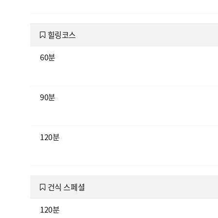
힐링코스
60분
90분
120분
건식 스페셜
120분