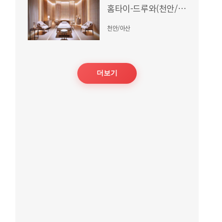
홈타이-드루와(천안/아산)
천안/아산
더보기