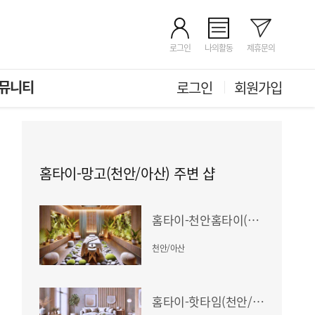
로그인
나의활동
제휴문의
뮤니티
로그인
회원가입
홈타이-망고(천안/아산) 주변 샵
홈타이-천안홈타이(천안/아산)
천안/아산
홈타이-핫타임(천안/아산)