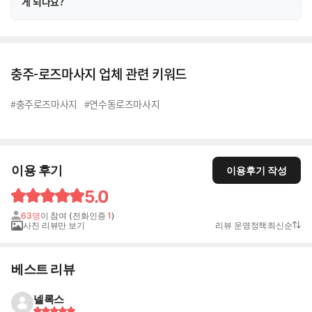
게 되나요?
충주-로즈마사지 업체 관련 키워드
#충주로즈마사지
#연수동로즈마사지
이용 후기
이용후기 작성
5.0
63명
이 참여 (전화인증
1
)
사진 리뷰만 보기
리뷰 운영정책
최신순
베스트 리뷰
넬록스