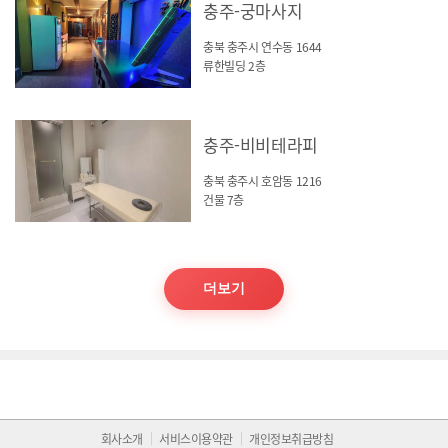
충주-궁마사지
충북 충주시 연수동 1644
류한빌딩 2층
충주-비비테라피
충북 충주시 호암동 1216
건물 7층
더보기
회사소개
서비스이용약관
개인정보취급방침