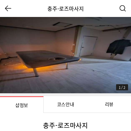
충주-로즈마사지
1
/
2
코스안내
리뷰
샵정보
충주-로즈마사지