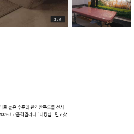
3
/
6
관리로 높은 수준의 관리만족도를 선사
200%! 고품격퀄리티 "더킹샵" 믿고찾