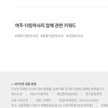
여주-더킹마사지 업체 관련 키워드
#여주더킹마사지
#창동더킹마사지
#더킹마사지
✅ VIP인포 검증 완료
다년간 운영된 마사지 정보 플랫폼, 실제 이용 후기와 인증된 업체만 등록됩니다.
회사소개
서비스이용약관
개인정보취급방침
광고운영정책
상호: VIP인포
대표: 이재희
사업자등록번호 : 102-02-85309
주소: 서울특별시 강남구 테헤란로82길 15, 디아이타워 93호(대치동)
이메일