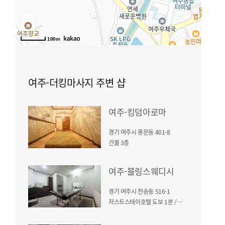
100m
여주-더킹마사지 주변 샵
여주-킹덤아로마
경기 여주시 홍문동 401-8
건물 3층
여주-블링스웨디시
경기 여주시 천송동 516-1
저스트스테이호텔 도보 1분 / 건물 3층