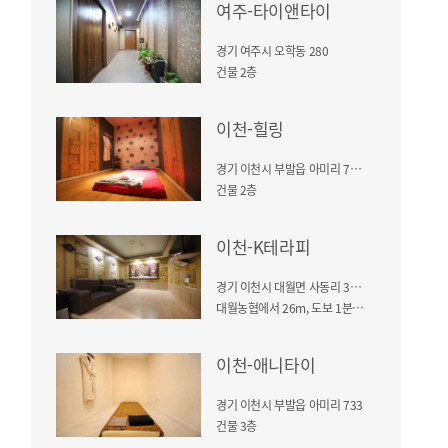
여주-타이앤타이
경기 여주시 오학동 280
건물 2층
이천-힐링
경기 이천시 부발읍 아미리 737-16
건물 2층
이천-K테라피
경기 이천시 대월면 사동리 347-67
대월농협에서 26m, 도보 1분거리, 대월모텔 건물 2층
이천-애니타이
경기 이천시 부발읍 아미리 733
건물 3층