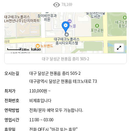
78,169
100m
대구 달성군 현풍읍 중리 505-2
오시는길
대구 달성군 현풍읍 중리 505-2
대구광역시 달성군 현풍읍 테크노대로 73
최저가
110,000원 ~
전화번호
비제휴입니다
연락방법
전화/문자 예약 모두 가능합니다.
영업시간
11:00 ~ 03:00
휴무일
전화 OFF시 "마감 또는 휴무"