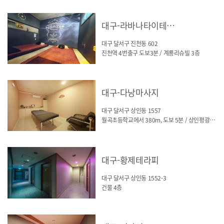
대구-라바나타이테라피
대구 달서구 진천동 602
진천역 4번출구 도보3분 / 계룡리슈빌 3층
대구-다낭마사지
대구 달서구 상인동 1557
월곡초등학교에서 380m, 도보 5분 / 상인평광맨션 2층
대구-황제테라피
대구 달서구 상인동 1552-3
건물 4층