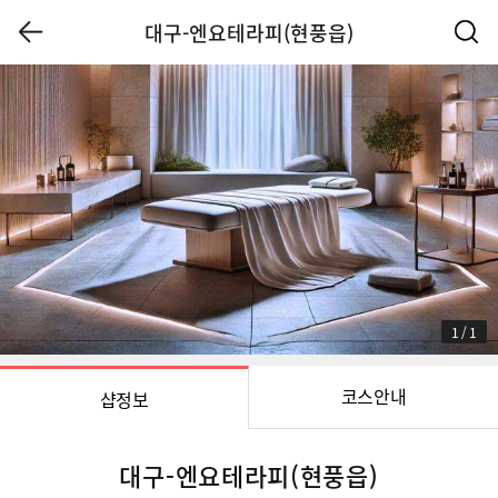
대구-엔요테라피(현풍읍)
1
/
1
코스안내
샵정보
대구-엔요테라피(현풍읍)