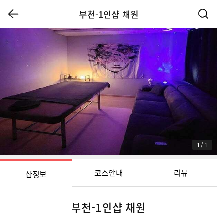
부천-1인샵 채원
1
/
1
코스안내
리뷰
샵정보
부천-1인샵 채원