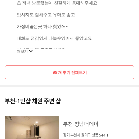
초 저녁 방문했는데 친절하게 응대해주네요
맛사지도 잘해주고 유머도 좋고
가성비좋은곳 하나 찾았쓰~
대화도 정감있게 나눌수있어서 좋았고요
기분풀기 딱 좋은곳이에요~
더보기
채원매니저님 마사지 잘 받고 갑니다
98개 후기 전체보기
부천-1인샵 채원 주변 샵
부천-청담더데이
경기 부천시 원미구 상동 544-1