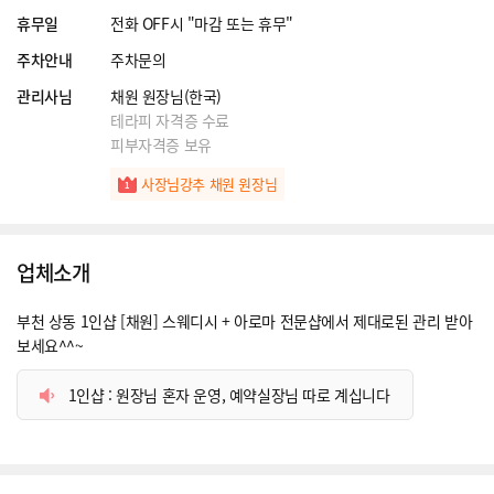
휴무일
전화 OFF시 "마감 또는 휴무"
주차안내
주차문의
관리사님
채원 원장님(한국)
테라피 자격증 수료
피부자격증 보유
사장님강추 채원 원장님
업체소개
부천 상동 1인샵 [채원] 스웨디시 + 아로마 전문샵에서 제대로된 관리 받아
보세요^^~
1인샵 : 원장님 혼자 운영, 예약실장님 따로 계십니다