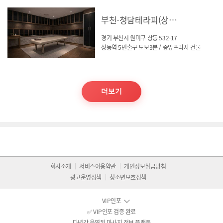
부천-청담테라피(상동역)
경기 부천시 원미구 상동 532-17
상동역 5번출구 도보3분 / 중앙프라자 건물
더보기
회사소개
서비스이용약관
개인정보취급방침
광고운영정책
청소년보호정책
VIP인포
✅ VIP인포 검증 완료
다년간 운영된 마사지 정보 플랫폼