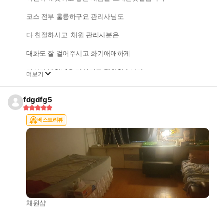
코스 전부 훌륭하구요 관리사님도
다 친절하시고 채원 관리사분은
대화도 잘 걸어주시고 화기애애하게
마사지 받았네요 마사지도 괜찮았습니다
더보기
fdgdfg5
베스트리뷰
채원샵