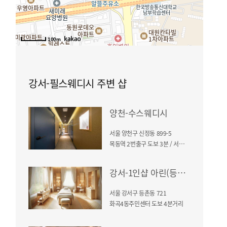
100m
강서-필스웨디시 주변 샵
양천-수스웨디시
서울 양천구 신정동 899-5
목동역 2번출구 도보 3분 / 서연빌딩 건물 3층
강서-1인샵 아린(등촌동)
서울 강서구 등촌동 721
화곡4동주민센터 도보 4분거리