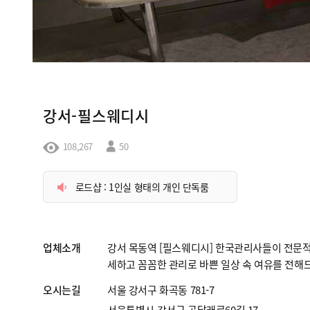
강서-필스웨디시
108,267
50
로드샵 : 1인실 형태의 개인 단독룸
업체소개
강서 목동역 [필스웨디시] 한국관리사들이 전문
세하고 꼼꼼한 관리로 바쁜 일상 속 여유를 전해
오시는길
서울 강서구 화곡동 781-7
서울특별시 강서구 곰달래로60길 17