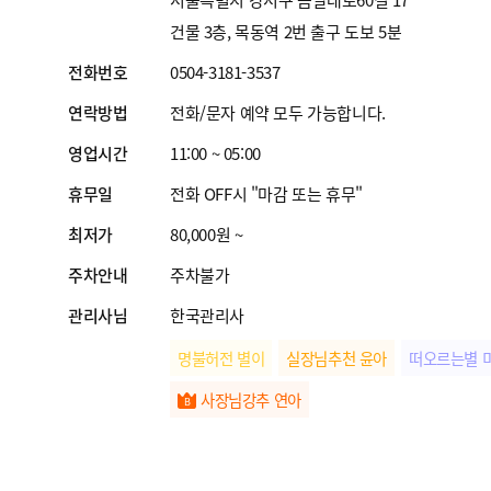
건물 3층, 목동역 2번 출구 도보 5분
전화번호
0504-3181-3537
연락방법
전화/문자 예약 모두 가능합니다.
영업시간
11:00 ~ 05:00
휴무일
전화 OFF시 "마감 또는 휴무"
최저가
80,000원 ~
주차안내
주차불가
관리사님
한국관리사
명불허전 별이
실장님추천 윤아
떠오르는별 
사장님강추 연아