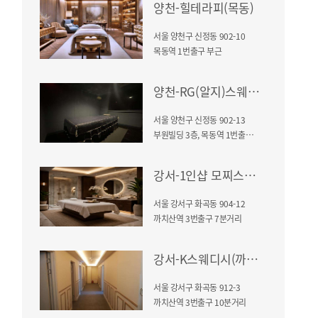
양천-힐테라피(목동)
서울 양천구 신정동 902-10
목동역 1번출구 부근
양천-RG(알지)스웨디시
서울 양천구 신정동 902-13
부원빌딩 3층, 목동역 1번출구 도보1분
강서-1인샵 모찌스웨디시(까치산역)
서울 강서구 화곡동 904-12
까치산역 3번출구 7분거리
강서-K스웨디시(까치산역)
서울 강서구 화곡동 912-3
까치산역 3번출구 10분거리