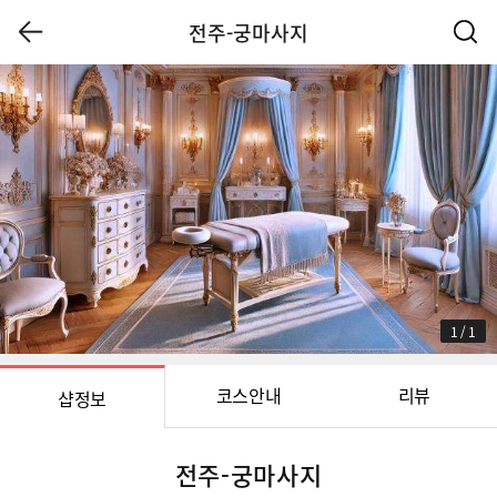
전주-궁마사지
1
/
1
코스안내
리뷰
샵정보
전주-궁마사지