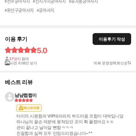
#전주궁마사지
#신시가지궁마사지
#효자동궁마사지
#완산구궁마사지
#궁마사지
이용 후기
이용후기 작성
5.0
37명
이 참여
사진 리뷰만 보기
리뷰 운영정책
최신순
베스트 리뷰
냠냠쩝쩝이
베스트리뷰
타이의 시원함과 VIP테라피의 부드러움 조합이 대박입니당
하나님의 꿀손 덕분에 뭉쳐있던 곳이 확 풀렸어요ㅎㅎ
관리 끝나고 날아갈 뻔함ㅋㅋㅋ
친절함과 실력 모두 만점드리겠습니다~^^