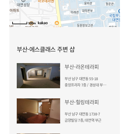
100m
부산-에스클래스 주변 샵
부산-라온테라피
부산 남구 대연동 55-18
중앙프라자 7층 / 경성대 부경대역
부산-힐링테라피
부산 남구 대연동 1738-7
금양빌딩 7층, 대연역 부근