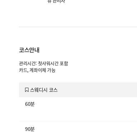
츄 관리사
코스안내
관리시간: 첫샤워시간 포함
카드, 계좌이체 가능
스웨디시 코스
60분
90분