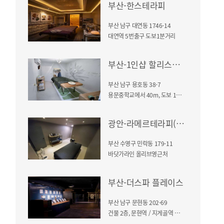
부산-한스테라피
부산 남구 대연동 1746-14
대연역 5번출구 도보1분거리
부산-1인샵 할리스샵(용호동)
부산 남구 용호동 38-7
용문중학교에서 40m, 도보 1분 거리 / 화광빌 101호
광안-라메르테라피(민락동)
부산 수영구 민락동 179-11
바닷가라인 올리브영근처
부산-더스파 플레이스
부산 남구 문현동 202-69
건물 2층, 문현역 / 지게골역 부근