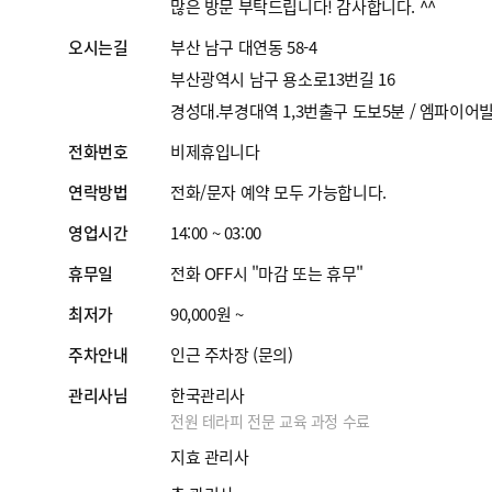
많은 방문 부탁드립니다! 감사합니다. ^^
오시는길
부산 남구 대연동 58-4
부산광역시 남구 용소로13번길 16
경성대.부경대역 1,3번출구 도보5분 / 엠파이어빌
전화번호
비제휴입니다
연락방법
전화/문자 예약 모두 가능합니다.
영업시간
14:00 ~ 03:00
휴무일
전화 OFF시 "마감 또는 휴무"
최저가
90,000원 ~
주차안내
인근 주차장 (문의)
관리사님
한국관리사
전원 테라피 전문 교육 과정 수료
지효 관리사