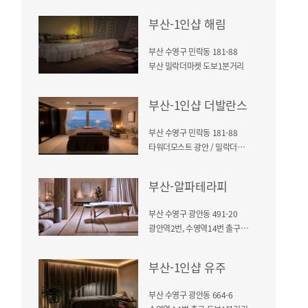
부산-1인샵 해림
부산 수영구 민락동 181-88
부산 밀락더마켓 도보1분거리
부산-1인샵 더발란스
부산 수영구 민락동 181-88
타워더모스트 광안 / 밀락더마켓 도보1분거리
부산-알파테라피
부산 수영구 광안동 491-20
광안역2번, 수영역14번 출구에서 도보5분거리
부산-1인샵 유주
부산 수영구 광안동 664-6