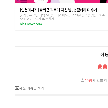
[인천마사지] 출퇴근 피로에 지친 날, 송림테라피 후기
품격 있는 힐링 타임 &lt;송림테라피&gt; 📍 인천 동구 송림동 50-26
🙍♀️ 중국 관리사 🚘 주차가...
blog.naver.com
이용
40명
의 인포 
사진 리뷰만 보기