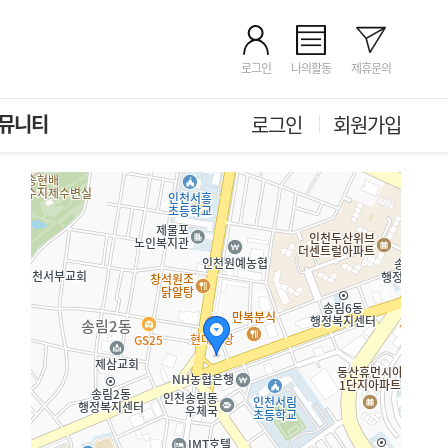
로그인
나의활동
제휴문의
뮤니티
로그인
회원가입