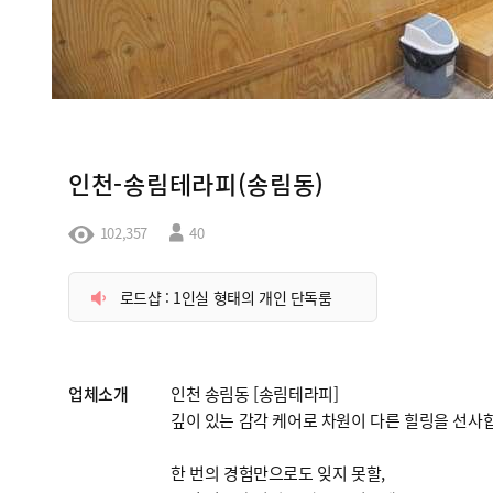
인천-송림테라피(송림동)
102,357
40
로드샵 : 1인실 형태의 개인 단독룸
업체소개
인천 송림동 [송림테라피]
깊이 있는 감각 케어로 차원이 다른 힐링을 선사
한 번의 경험만으로도 잊지 못할,