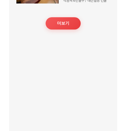
석남역 6번출구 / 대진빌딩 건물
더보기