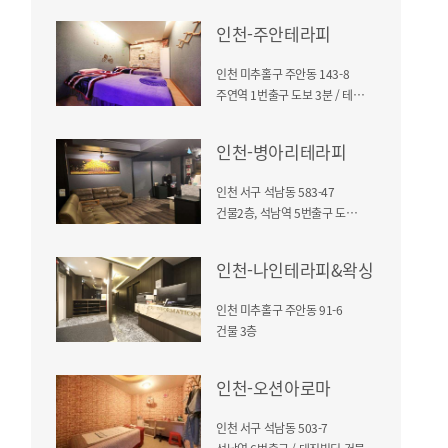
인천-주안테라피
인천 미추홀구 주안동 143-8
주연역 1번출구 도보 3분 / 테마타운 4층
인천-병아리테라피
인천 서구 석남동 583-47
건물2층, 석남역 5번출구 도보 10분거리(롯대리아 건너편)
인천-나인테라피&왁싱
인천 미추홀구 주안동 91-6
건물 3층
인천-오션아로마
인천 서구 석남동 503-7