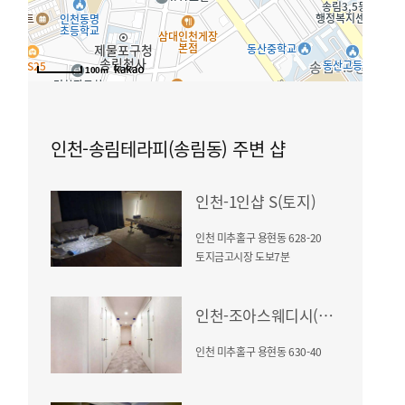
100m
인천-송림테라피(송림동) 주변 샵
인천-1인샵 S(토지)
인천 미추홀구 용현동 628-20
토지금고시장 도보7분
인천-조아스웨디시(용현동)
인천 미추홀구 용현동 630-40