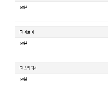
60분
아로마
60분
스웨디시
60분