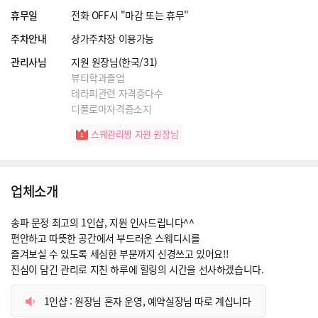
휴무일
전화 OFF시 "마감 또는 휴무"
주차안내
상가주차장 이용가능
관리사님
지원 원장님(한국/31)
뷰티학과졸업
테라피관련 자격증다수
디폴로마자격증소지
스웨관리짱 지원 원장님
업체소개
송파 문정 최고의 1인샵, 지원 인사드립니다^^
편안하고 따뜻한 공간에서 부드러운 스웨디시를
즐겨보실 수 있도록 세심한 부분까지 신경쓰고 있어요!!
진심이 담긴 관리로 지친 하루에 힐링의 시간을 선사하겠습니다.
1인샵 : 원장님 혼자 운영, 예약실장님 따로 계십니다