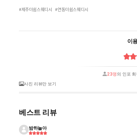
#제주더쉼스웨디시
#연동더쉼스웨디시
이용
23명
의 인포 
사진 리뷰만 보기
베스트 리뷰
밤하늘아