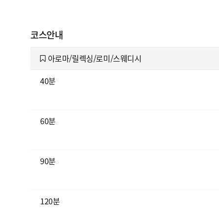
코스안내
아로마/릴렉싱/로미/스웨디시
40분
60분
90분
120분