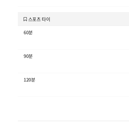
스포츠 타이
60분
90분
120분