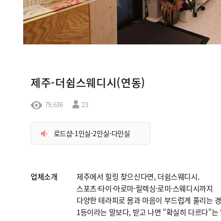
제주-더쉼스웨디시(연동)
79,636
23
로드샵-1인실-2인실-다인실
업체소개
제주에서 힐링 찾으신다면, 더쉼스웨디시.
스포츠·타이·아로마·릴렉싱·로미·스웨디시까지
다양한 테라피로 몸과 마음이 부드럽게 풀리는 경
1등이라는 말보다, 받고 나면 “확실히 다르다”는