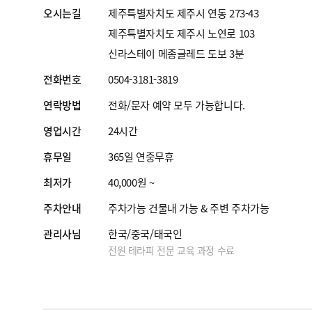
오시는길
제주특별자치도 제주시 연동 273-43
제주특별자치도 제주시 노연로 103
신라스테이 메종글레드 도보 3분
전화번호
0504-3181-3819
연락방법
전화/문자 예약 모두 가능합니다.
영업시간
24시간
휴무일
365일 연중무휴
최저가
40,000원 ~
주차안내
주차가능 건물내 가능 & 주변 주차가능
관리사님
한국/중국/태국인
전원 테라피 전문 교육 과정 수료