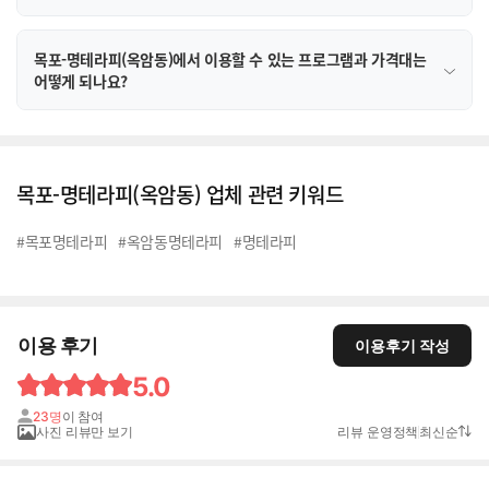
목포-명테라피(옥암동)에서 이용할 수 있는 프로그램과 가격대는
어떻게 되나요?
목포-명테라피(옥암동) 업체 관련 키워드
#목포명테라피
#옥암동명테라피
#명테라피
이용 후기
이용후기 작성
5.0
23명
이 참여
사진 리뷰만 보기
리뷰 운영정책
최신순