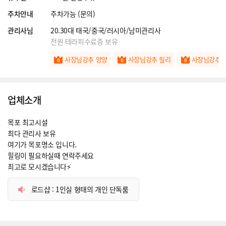
주차안내
주차가능 (문의)
관리사님
20.30대 태국/중국/러시아/남미관리사
전원 테라피수료증 보유
사장님강추 양양
사장님강추 릴리
사장님강추 
업체소개
목포 최고시설
최다 관리사 보유
여기가 목포명소 입니다.
힐링이 필요하실때 연락주세요
최고로 모시겠습니다⚡
로드샵 : 1인실 형태의 개인 단독룸