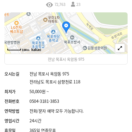
72,763
23
100m
전남 목포시 옥암동 975
오시는길
전남 목포시 옥암동 975
전라남도 목포시 삼향천로 118
최저가
50,000원 ~
전화번호
0504-3181-3853
연락방법
전화/문자 예약 모두 가능합니다.
영업시간
24시간
휴무일
365일 연중무휴