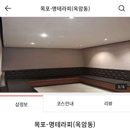
목포-명테라피(옥암동)
3
/
6
코스안내
리뷰
샵정보
목포-명테라피(옥암동)