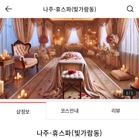
나주-휴스파(빛가람동)
1
/
1
코스안내
리뷰
샵정보
나주-휴스파(빛가람동)