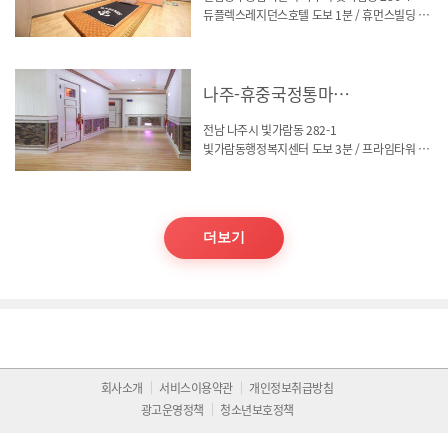
듀플렉스레지던스호텔 도보 1분 / 휴먼스빌딩 건물 3층
나주-휴중국정통마사지
전남 나주시 빛가람동 282-1
빛가람동행정복지센터 도보 3분 / 프라임타워 4층
더보기
회사소개
서비스이용약관
개인정보취급방침
광고운영정책
청소년보호정책