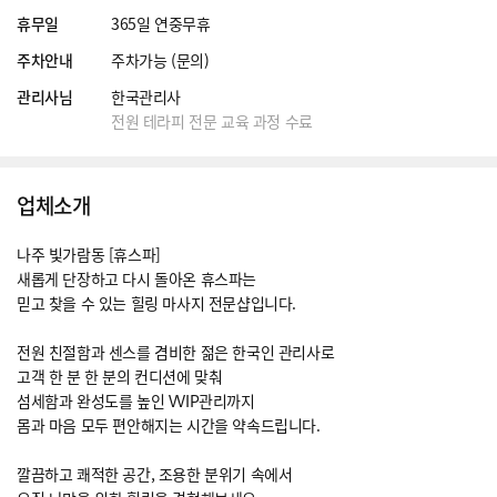
휴무일
365일 연중무휴
주차안내
주차가능 (문의)
관리사님
한국관리사
전원 테라피 전문 교육 과정 수료
업체소개
나주 빛가람동 [휴스파]
새롭게 단장하고 다시 돌아온 휴스파는
믿고 찾을 수 있는 힐링 마사지 전문샵입니다.
전원 친절함과 센스를 겸비한 젊은 한국인 관리사로
고객 한 분 한 분의 컨디션에 맞춰
섬세함과 완성도를 높인 VVIP관리까지
몸과 마음 모두 편안해지는 시간을 약속드립니다.
깔끔하고 쾌적한 공간, 조용한 분위기 속에서