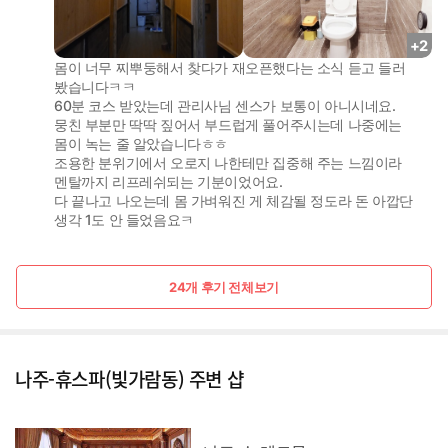
+2
몸이 너무 찌뿌둥해서 찾다가 재오픈했다는 소식 듣고 들러
봤습니다ㅋㅋ
60분 코스 받았는데 관리사님 센스가 보통이 아니시네요.
뭉친 부분만 딱딱 짚어서 부드럽게 풀어주시는데 나중에는
몸이 녹는 줄 알았습니다ㅎㅎ
조용한 분위기에서 오로지 나한테만 집중해 주는 느낌이라
멘탈까지 리프레쉬되는 기분이었어요.
다 끝나고 나오는데 몸 가벼워진 게 체감될 정도라 돈 아깝단
생각 1도 안 들었음요ㅋ
24개 후기 전체보기
나주-휴스파(빛가람동) 주변 샵