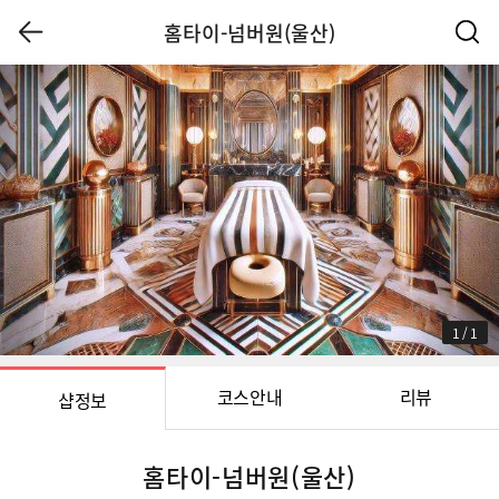
홈타이-넘버원(울산)
1
/
1
코스안내
리뷰
샵정보
홈타이-넘버원(울산)