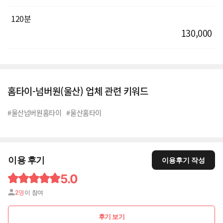
120분
130,000
홈타이-넘버원(울산) 업체 관련 키워드
#울산넘버원홈타이
#울산홈타이
이용 후기
이용후기 작성
5.0
2명
이 참여
후기 보기