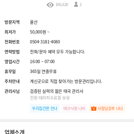
106,620
2
방문지역
울산
최저가
50,000원 ~
전화번호
0504-3181-4080
연락방법
전화/문자 예약 모두 가능합니다.
영업시간
16:00 ~ 07:00
휴무일
365일 연중무휴
주차안내
계신곳으로 직접 찾아가는 방문관리입니다.
관리사님
검증된 실력의 젊은 태국 관리사
전원 테라피수료증 보유
우리집간판 안나
테크닉왕 나비
사장님강추 나나
업체소개