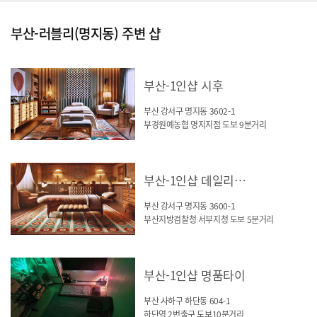
부산-러블리(명지동) 주변 샵
부산-1인샵 시후
부산 강서구 명지동 3602-1
부경원예농협 명지지점 도보 9분거리
부산-1인샵 데일리테라피(명지동)
부산 강서구 명지동 3600-1
부산지방검찰청 서부지청 도보 5분거리
부산-1인샵 명품타이
부산 사하구 하단동 604-1
하단역 2번출구 도보10분거리