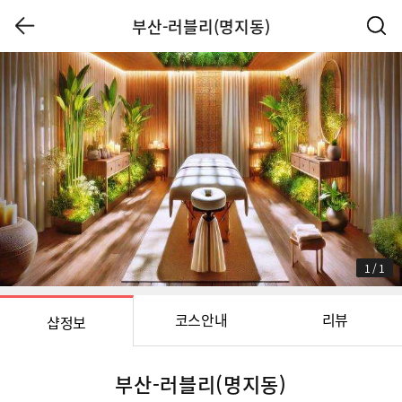
부산-러블리(명지동)
1
/
1
코스안내
리뷰
샵정보
부산-러블리(명지동)