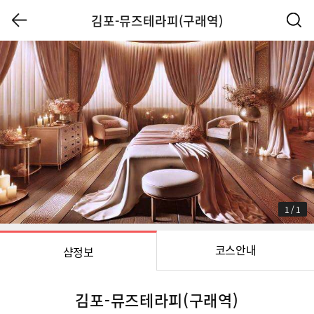
김포-뮤즈테라피(구래역)
1
/
1
코스안내
샵정보
김포-뮤즈테라피(구래역)