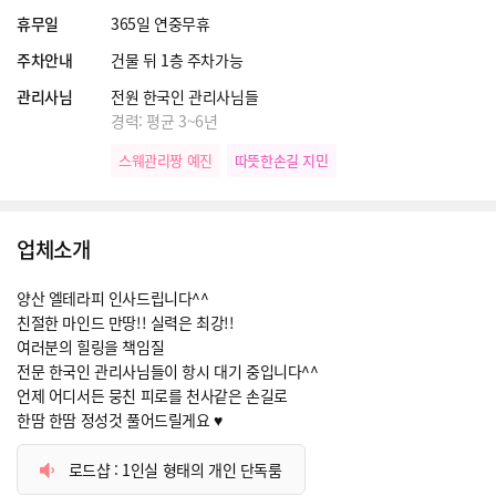
휴무일
365일 연중무휴
주차안내
건물 뒤 1층 주차가능
관리사님
전원 한국인 관리사님들
경력: 평균 3~6년
스웨관리짱 예진
따뜻한손길 지민
업체소개
양산 엘테라피 인사드립니다^^
친절한 마인드 만땅!! 실력은 최강!!
여러분의 힐링을 책임질
전문 한국인 관리사님들이 항시 대기 중입니다^^
언제 어디서든 뭉친 피로를 천사같은 손길로
한땀 한땀 정성것 풀어드릴게요 ♥
로드샵 : 1인실 형태의 개인 단독룸