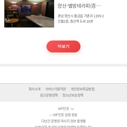
양산-별밤테라피(증산역)
경남 양산시 물금읍 가촌리 1299-2
건물2층, 증산역 도보 10분
더보기
회사소개
서비스이용약관
개인정보취급방침
광고운영정책
청소년보호정책
VIP인포
✅ VIP인포 검증 완료
다년간 운영된 마사지 정보 플랫폼