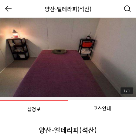
양산-엘테라피(석산)
1
/
1
코스안내
샵정보
양산-엘테라피(석산)