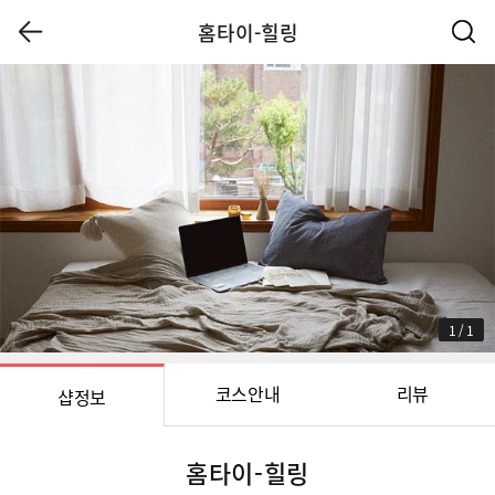
홈타이-힐링
1
/
1
코스안내
리뷰
샵정보
홈타이-힐링