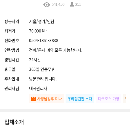
541,450
251
방문지역
서울/경기/인천
최저가
70,000원 ~
전화번호
0504-1361-3838
연락방법
전화/문자 예약 모두 가능합니다.
영업시간
24시간
휴무일
365일 연중무휴
주차안내
방문관리 입니다.
관리사님
태국관리사
사장님강추 미나
우리집간판 소다
다크호스 가영
힐
업체소개