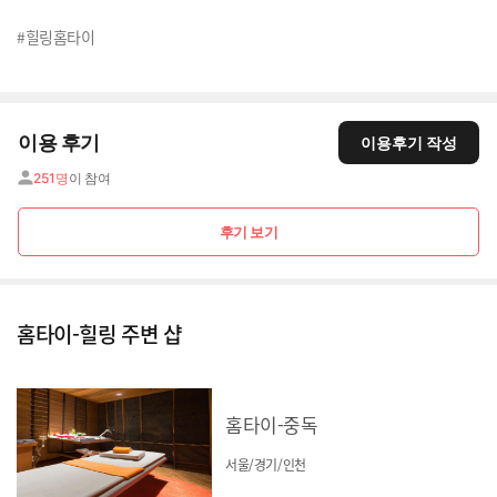
#힐링홈타이
이용 후기
이용후기 작성
251명
이 참여
후기 보기
홈타이-힐링 주변 샵
홈타이-중독
서울/경기/인천