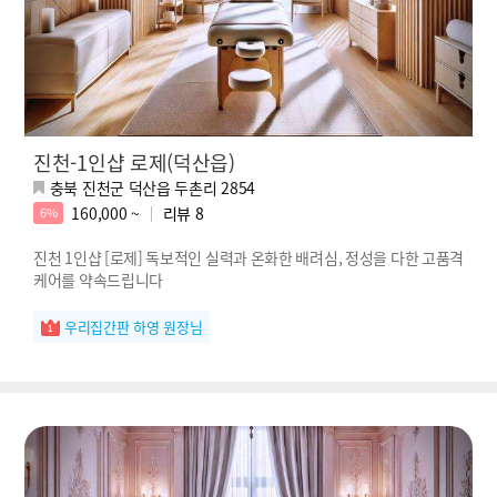
진천-1인샵 로제(덕산읍)
충북 진천군 덕산읍 두촌리 2854
160,000 ~
리뷰
8
6%
진천 1인샵 [로제] 독보적인 실력과 온화한 배려심, 정성을 다한 고품격
케어를 약속드립니다
우리집간판 하영 원장님