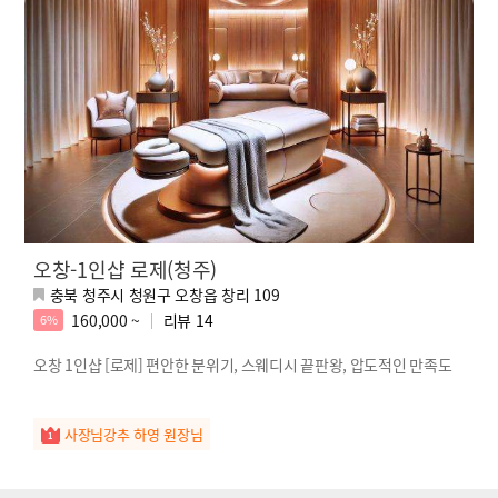
오창-1인샵 로제(청주)
충북 청주시 청원구 오창읍 창리 109
160,000 ~
리뷰
14
6%
오창 1인샵 [로제] 편안한 분위기, 스웨디시 끝판왕, 압도적인 만족도
사장님강추 하영 원장님