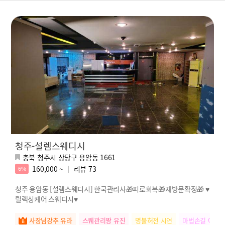
청주-설렘스웨디시
충북 청주시 상당구 용암동 1661
160,000 ~
리뷰
73
6%
청주 용암동 [설렘스웨디시] 한국관리사🎁피로회복🎁재방문확정🎁 ♥️
릴렉싱케어 스웨디시♥️
사장님강추 유라
스웨관리짱 유진
명불허전 시연
마법손길 야삐