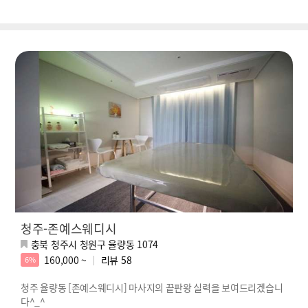
청주-존예스웨디시
충북 청주시 청원구 율량동 1074
160,000 ~
리뷰
58
6%
청주 율량동 [존예스웨디시] 마사지의 끝판왕 실력을 보여드리겠습니
다^_^