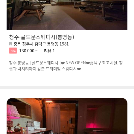
청주-골드문스웨디시(봉명동)
충북 청주시 흥덕구 봉명동 1981
130,000 ~
리뷰
1
8%
청주 봉명동 [ 골드문스웨디시 ]❤️ NEW OPEN❤️흥덕구 최고시설, 청
결과 럭셔리까지 갖춘 프리미엄 스웨디시❤️