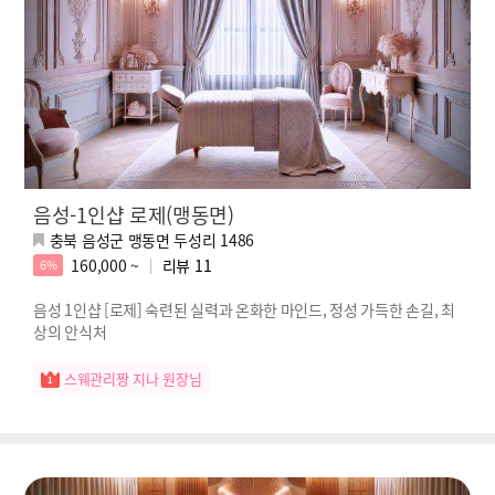
음성-1인샵 로제(맹동면)
충북 음성군 맹동면 두성리 1486
160,000 ~
리뷰
11
6%
음성 1인샵 [로제] 숙련된 실력과 온화한 마인드, 정성 가득한 손길, 최
상의 안식처
스웨관리짱 지나 원장님