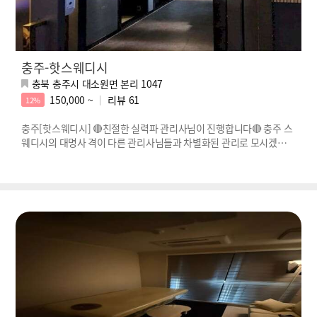
충주-핫스웨디시
충북 충주시 대소원면 본리 1047
150,000 ~
리뷰
61
12%
충주[핫스웨디시] 🔴친절한 실력파 관리사님이 진행합니다🔴 충주 스
웨디시의 대명사 격이 다른 관리사님들과 차별화된 관리로 모시겠습니
다.🔴