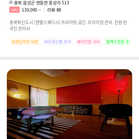
충북 음성군 맹동면 동성리 513
130,000 ~
리뷰
88
14%
충북혁신도시 [엔젤스웨디시] 프라이빗 공간. 프리미엄 관리. 전원 한
국인 관리사
실장님추천 서연
떠오르는별 초아
배려만점 규리
릴렉스전문 수빈