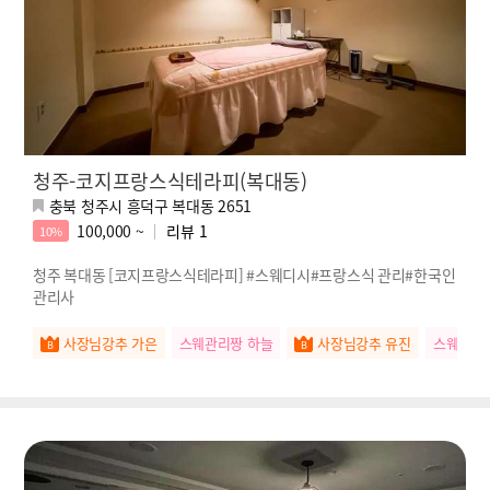
청주-코지프랑스식테라피(복대동)
충북 청주시 흥덕구 복대동 2651
100,000 ~
리뷰
1
10%
청주 복대동 [코지프랑스식테라피] #스웨디시#프랑스식 관리#한국인
관리사
사장님강추 가은
스웨관리짱 하늘
사장님강추 유진
스웨관리