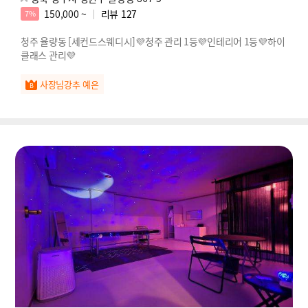
150,000 ~
리뷰
127
7%
청주 율량동 [세컨드스웨디시]💜청주 관리 1등💜인테리어 1등💜하이
클래스 관리💜
사장님강추 예은