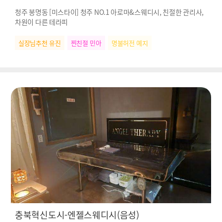
청주 봉명동 [미스타이] 청주 NO.1 아로마&스웨디시, 친절한 관리사,
차원이 다른 테라피
실장님추천 유진
찐친절 민아
명불허전 예지
충북혁신도시-엔젤스웨디시(음성)