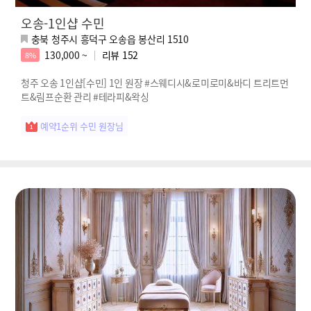
오송-1인샵 수민
충북 청주시 흥덕구 오송읍 봉산리 1510
130,000 ~
리뷰
152
8%
청주 오송 1인샵[수민] 1인 원장 #스웨디시&로미로미&바디 트리트먼
트&림프순환 관리 #테라피&왁싱
예약1순위 수민 원장님