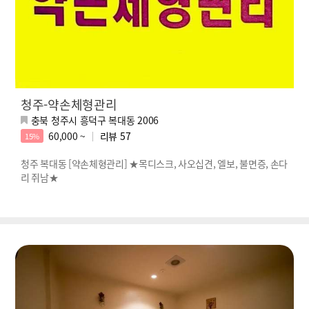
청주-약손체형관리
충북 청주시 흥덕구 복대동 2006
60,000 ~
리뷰
57
15%
청주 복대동 [약손체형관리] ★목디스크, 사오십견, 엘보, 불면증, 손다
리 쥐남★