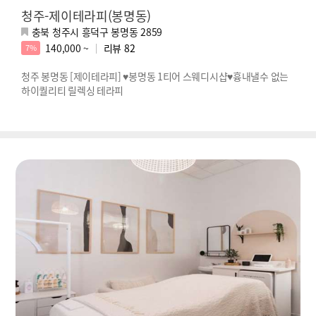
청주-제이테라피(봉명동)
충북 청주시 흥덕구 봉명동 2859
140,000 ~
리뷰
82
7%
청주 봉명동 [제이테라피] ♥봉명동 1티어 스웨디시샵♥흉내낼수 없는
하이퀄리티 릴렉싱 테라피