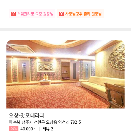
스웨관리짱 요정 원장님
사장님강추 줄리 원장님
오창-왓포테라피
충북 청주시 청원구 오창읍 양청리 792-5
40,000 ~
리뷰
2
20%