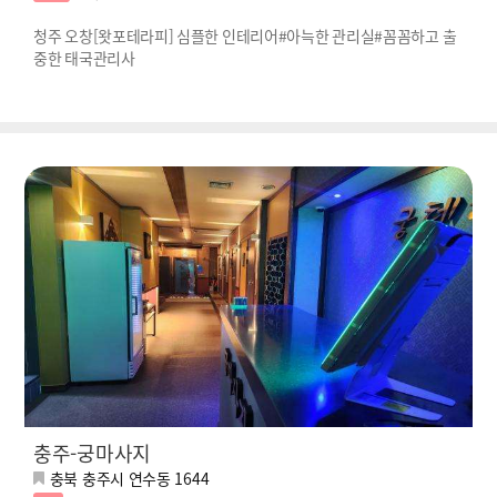
청주 오창[왓포테라피] 심플한 인테리어#아늑한 관리실#꼼꼼하고 출
중한 태국관리사
충주-궁마사지
충북 충주시 연수동 1644