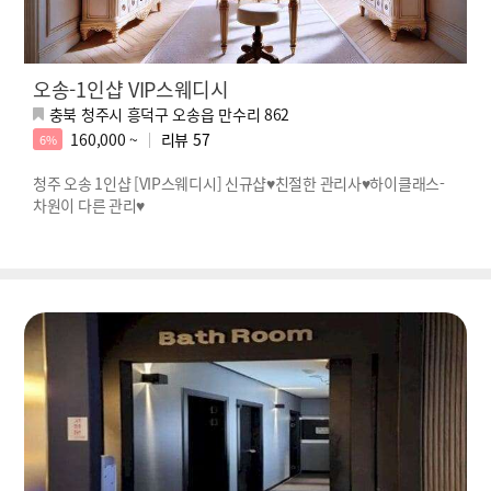
오송-1인샵 VIP스웨디시
충북 청주시 흥덕구 오송읍 만수리 862
160,000 ~
리뷰
57
6%
청주 오송 1인샵 [VIP스웨디시] 신규샵♥친절한 관리사♥하이클래스-
차원이 다른 관리♥