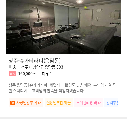
청주-슈가테라피(용담동)
충북 청주시 상당구 용담동 393
160,000 ~
리뷰
1
6%
청주 용담동 [슈가테라피] 세련되고 완성도 높은 케어, 부드럽고 달콤
한 스웨디시로 고객님의 만족을 책임지겠습니다.
사장님강추 유라
실장님추천 하늘
스웨관리짱 라라
강력추천 민