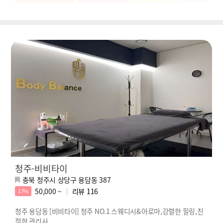
청주-비비타이
충북 청주시 상당구 용담동 387
50,000 ~
리뷰
116
17%
청주 용담동 [비비타이] 청주 NO.1 스웨디시&아로마,강렬한 힐링,친
절한 관리사