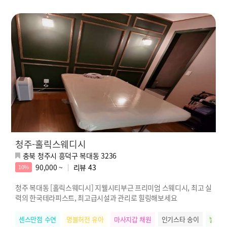
청주-홀릭스웨디시
충북 청주시 흥덕구 복대동 3236
90,000 ~
리뷰
43
10%
청주 복대동 [홀릭스웨디시] 지웰시티부근 프리미엄 스웨디시, 최고 실
력의 한국테라피스트, 최고급시설과 관리로 힐링해보세요
센스만점 수연
명불허전 유아
마사지갑 채원
인기스타 송이
밝은에