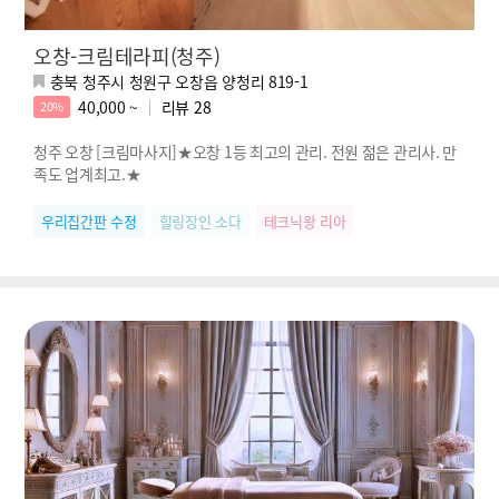
오창-크림테라피(청주)
충북 청주시 청원구 오창읍 양청리 819-1
40,000 ~
리뷰
28
20%
청주 오창 [크림마사지]★오창 1등 최고의 관리. 전원 젊은 관리사. 만
족도 업계최고.★
우리집간판 수정
힐링장인 소다
테크닉왕 리아