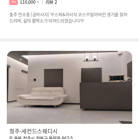
110,000 ~
리뷰
2
9%
충주 연수동 [궁마사지] 💛스파&마사지 코스💛잃어버린 생기를 찾아
드리며, 삶의 활력소가 되어드리겠습니다💛
청주-세컨드스웨디시
충북 청주시 청원구 율량동 867-5