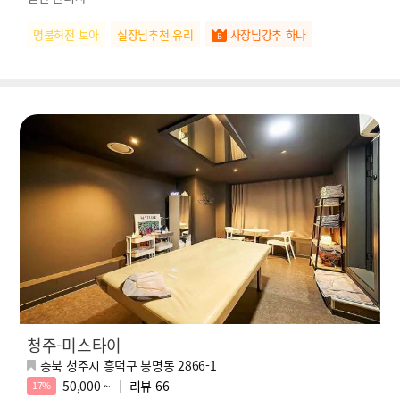
명불허전 보아
실장님추천 유리
사장님강추 하나
청주-미스타이
충북 청주시 흥덕구 봉명동 2866-1
50,000 ~
리뷰
66
17%