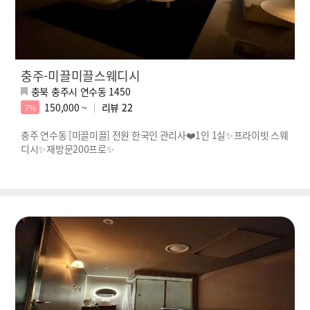
충주-미끌미끌스웨디시
충북 충주시 연수동 1450
150,000 ~
리뷰
22
7%
충주 연수동 [미끌미끌] 전원 한국인 관리사❤️1인 1실✨프라이빗 스웨
디시✨재방문200프로✨