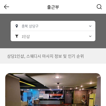
출근부
충북 상당구
1인샵
상당1인샵, 스웨디시 마사지 정보 및 인기 순위