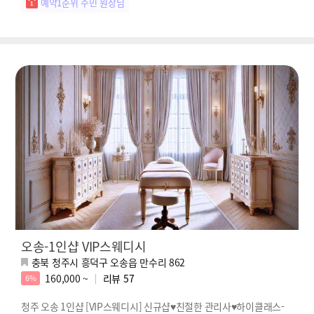
예약1순위 수민 원장님
오송-1인샵 VIP스웨디시
충북 청주시 흥덕구 오송읍 만수리 862
160,000 ~
리뷰
57
6%
청주 오송 1인샵 [VIP스웨디시] 신규샵♥친절한 관리사♥하이클래스-