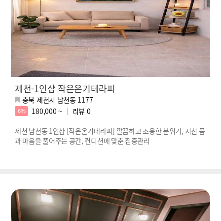
제천-1인샵 작은온기테라피
충북 제천시 남천동 1177
180,000 ~
리뷰
0
6%
제천 남천동 1인샵 [작은온기테라피] 깔끔하고 조용한 분위기, 지친 몸
과 마음을 풀어주는 공간, 컨디션에 맞춘 집중관리