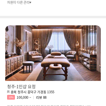
차원이 다른 관리♥
청주-1인샵 요정
충북 청주시 흥덕구 가경동 1355
100,000 ~
리뷰
88
10%