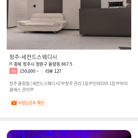
청주-세컨드스웨디시
충북 청주시 청원구 율량동 867-5
150,000 ~
리뷰
127
7%
청주 율량동 [세컨드스웨디시]💜청주 관리 1등💜인테리어 1등💜하이
클래스 관리💜
사장님강추 예은