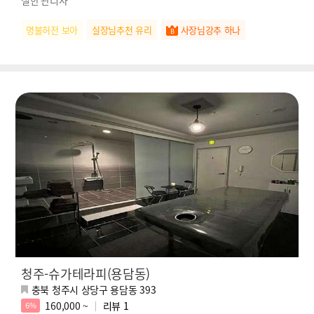
명불허전 보아
실장님추천 유리
사장님강추 하나
청주-슈가테라피(용담동)
충북 청주시 상당구 용담동 393
160,000 ~
리뷰
1
6%