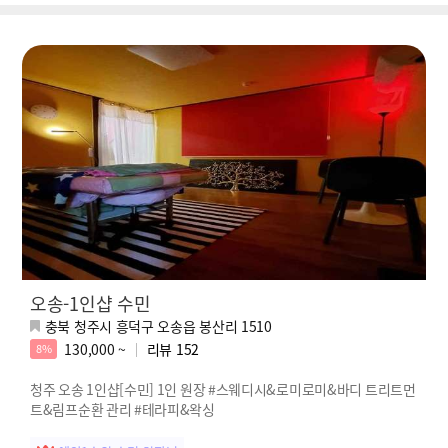
오송-1인샵 수민
충북 청주시 흥덕구 오송읍 봉산리 1510
130,000 ~
리뷰
152
8%
청주 오송 1인샵[수민] 1인 원장 #스웨디시&로미로미&바디 트리트먼
트&림프순환 관리 #테라피&왁싱