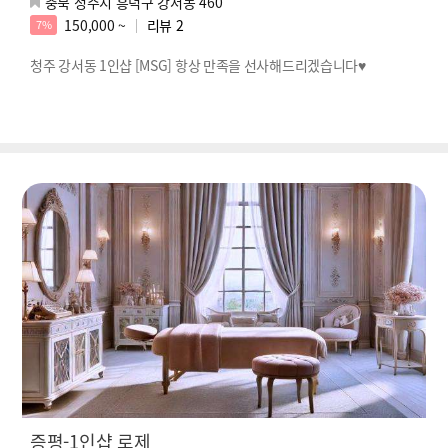
충북 청주시 흥덕구 강서동 460
150,000 ~
리뷰
2
7%
청주 강서동 1인샵 [MSG] 항상 만족을 선사해드리겠습니다♥
증평-1인샵 로제