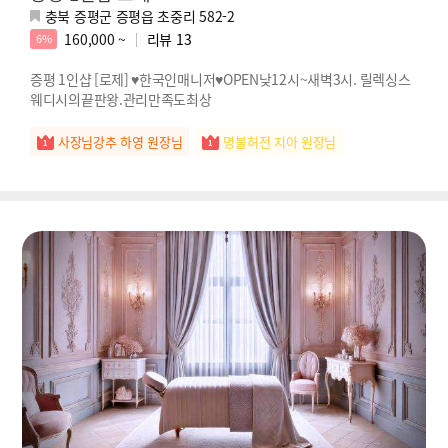
충북 증평군 증평읍 초중리 582-2
160,000 ~
리뷰
13
6%
증평 1인샵 [로제] ♥한국인매니저♥OPEN낮12시~새벽3시. 릴렉싱스
웨디시의끝판왕.관리만족도최상
사장님강추 하영 원장님
명불허전 지아 원장님