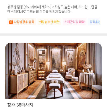
청주 용담동 [슈가테라피] 세련되고 완성도 높은 케어, 부드럽고 달콤
한 스웨디시로 고객님의 만족을 책임지겠습니다.
사장님강추 유라
실장님추천 하늘
스웨관리짱 라라
강력추천 민
청주-38마사지