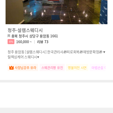
청주-설렘스웨디시
충북 청주시 상당구 용암동 1661
160,000 ~
리뷰
73
6%
청주 용암동 [설렘스웨디시] 한국관리사🎁피로회복🎁재방문확정🎁 ♥️
릴렉싱케어 스웨디시♥️
사장님강추 유라
스웨관리짱 유진
명불허전 시연
마법손길 야삐