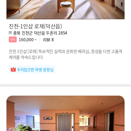
진천-1인샵 로제(덕산읍)
충북 진천군 덕산읍 두촌리 2854
160,000 ~
리뷰
8
6%
진천 1인샵 [로제] 독보적인 실력과 온화한 배려심, 정성을 다한 고품격
케어를 약속드립니다
우리집간판 하영 원장님