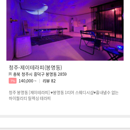
청주-제이테라피(봉명동)
충북 청주시 흥덕구 봉명동 2859
140,000 ~
리뷰
82
7%
청주 봉명동 [제이테라피] ♥봉명동 1티어 스웨디시샵♥흉내낼수 없는
하이퀄리티 릴렉싱 테라피