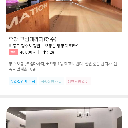
오창-크림테라피(청주)
충북 청주시 청원구 오창읍 양청리 819-1
40,000 ~
리뷰
28
20%
청주 오창 [크림마사지]★오창 1등 최고의 관리. 전원 젊은 관리사. 만
족도 업계최고.★
우리집간판 수정
힐링장인 소다
테크닉왕 리아