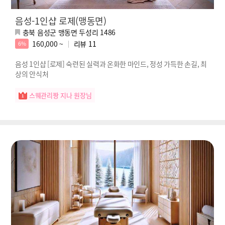
음성-1인샵 로제(맹동면)
충북 음성군 맹동면 두성리 1486
160,000 ~
리뷰
11
6%
음성 1인샵 [로제] 숙련된 실력과 온화한 마인드, 정성 가득한 손길, 최
상의 안식처
스웨관리짱 지나 원장님