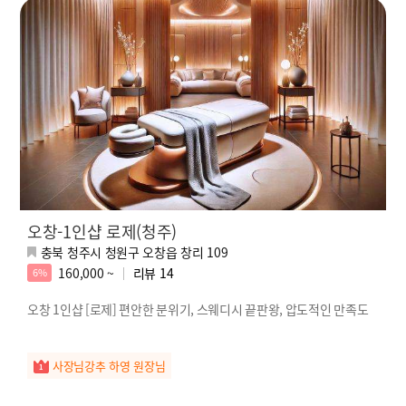
오창-1인샵 로제(청주)
충북 청주시 청원구 오창읍 창리 109
160,000 ~
리뷰
14
6%
오창 1인샵 [로제] 편안한 분위기, 스웨디시 끝판왕, 압도적인 만족도
사장님강추 하영 원장님