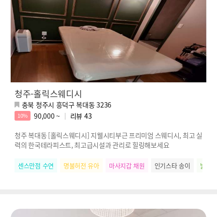
청주-홀릭스웨디시
충북 청주시 흥덕구 복대동 3236
90,000 ~
리뷰
43
10%
청주 복대동 [홀릭스웨디시] 지웰시티부근 프리미엄 스웨디시, 최고 실
력의 한국테라피스트, 최고급시설과 관리로 힐링해보세요
센스만점 수연
명불허전 유아
마사지갑 채원
인기스타 송이
밝은에