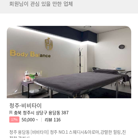
회원님이 관심 있을 만한 업체
청주-비비타이
충북 청주시 상당구 용담동 387
50,000 ~
리뷰
116
17%
청주 용담동 [비비타이] 청주 NO.1 스웨디시&아로마,강렬한 힐링,친
절한 관리사