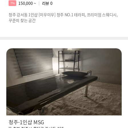
150,000 ~
리뷰
0
7%
청주 강서동 1인샵 [미우미우] 청주 NO.1 테라피, 프리미엄 스웨디시,
꾸준히 찾는 공간
청주-1인샵 MSG