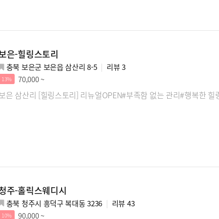
보은-힐링스토리
충북 보은군 보은읍 삼산리 8-5
리뷰
3
70,000 ~
13%
보은 삼산리 [힐링스토리] 리뉴얼OPEN#부족함 없는 관리#행복한 
청주-홀릭스웨디시
충북 청주시 흥덕구 복대동 3236
리뷰
43
90,000 ~
10%