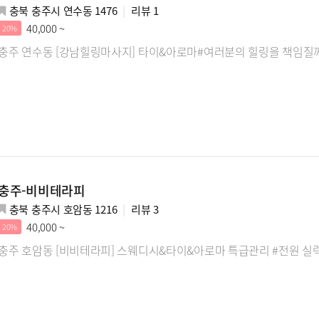
충북 충주시 연수동 1476
리뷰
1
40,000 ~
20%
충주 연수동 [강남힐링마사지] 타이&아로마#여러분의 힐링을 책임질께
충주-비비테라피
충북 충주시 호암동 1216
리뷰
3
40,000 ~
20%
충주 호암동 [비비테라피] 스웨디시&타이&아로마 특급관리 #전원 실력