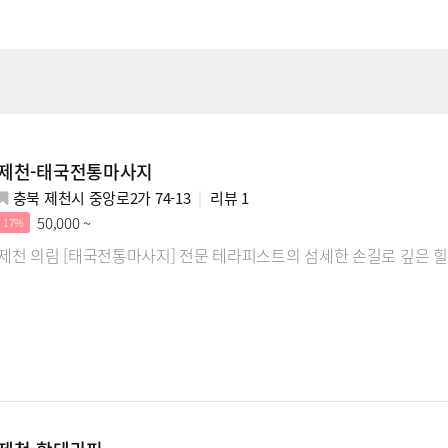
제천-태국전통마사지
충북 제천시 중앙로2가 74-13
리뷰
1
50,000 ~
17%
제천 의림 [태국전통마사지] 전문 테라피스트의 섬세한 손길로 깊은 