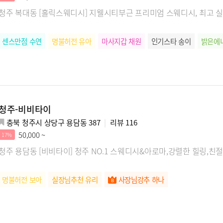
청주 복대동 [홀릭스웨디시] 지웰시티부근 프리미엄 스웨디시, 최고
센스만점 수연
명불허전 유아
마사지갑 채원
인기스타 송이
밝은에
청주-비비타이
충북 청주시 상당구 용담동 387
리뷰
116
50,000 ~
17%
청주 용담동 [비비타이] 청주 NO.1 스웨디시&아로마,강렬한 힐링,친
명불허전 보아
실장님추천 유리
사장님강추 하나