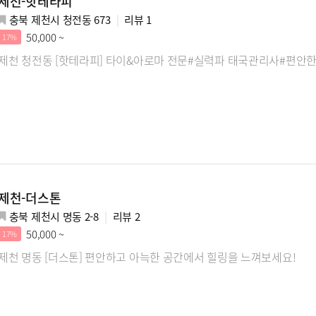
제천-핫테라피
충북 제천시 청전동 673
리뷰
1
50,000 ~
17%
제천 청전동 [핫테라피] 타이&아로마 전문#실력파 태국관리사#편안
제천-더스톤
충북 제천시 명동 2-8
리뷰
2
50,000 ~
17%
제천 명동 [더스톤] 편안하고 아늑한 공간에서 힐링을 느껴보세요!