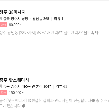
청주-38마사지
충북 청주시 상당구 용담동 365
리뷰
1
80,000 ~
20%
청주 용담동 [38마사지] #아로마 관리#친절한관리사#불만족제로
충주-핫스웨디시
충북 충주시 대소원면 본리 1047
리뷰
61
150,000 ~
12%
충주[핫스웨디시] 🔴친절한 실력파 관리사님이 진행합니다🔴 충주 
모시겠습니다.🔴