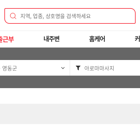
지역, 업종, 상호명을 검색하세요
출근부
내주변
홈케어
커
 영동군
아로마마사지