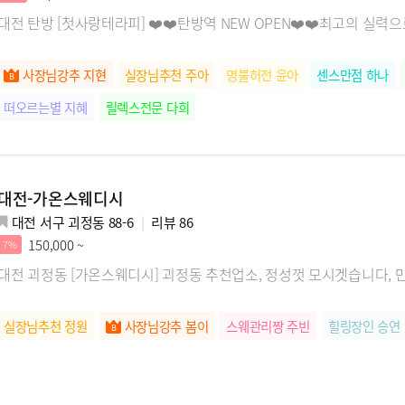
대전 탄방 [첫사랑테라피] ❤️❤️탄방역 NEW OPEN❤️❤️최고의 실
사장님강추 지현
실장님추천 주아
명불허전 윤아
센스만점 하나
떠오르는별 지혜
릴렉스전문 다희
대전-가온스웨디시
대전 서구 괴정동 88-6
리뷰
86
150,000 ~
7%
대전 괴정동 [가온스웨디시] 괴정동 추천업소, 정성껏 모시겟습니다, 
실장님추천 정원
사장님강추 봄이
스웨관리짱 주빈
힐링장인 승연