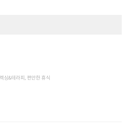
릴렉싱&테라피, 편안한 휴식