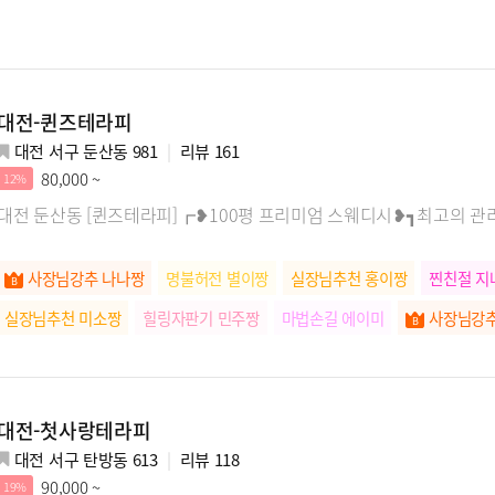
대전-퀸즈테라피
대전 서구 둔산동 981
리뷰
161
80,000 ~
12%
대전 둔산동 [퀸즈테라피]┏❥100평 프리미엄 스웨디시❥┓최고의 관리사
사장님강추 나나짱
명불허전 별이짱
실장님추천 홍이짱
찐친절 지
실장님추천 미소짱
힐링자판기 민주짱
마법손길 에이미
사장님강추
대전-첫사랑테라피
대전 서구 탄방동 613
리뷰
118
90,000 ~
19%