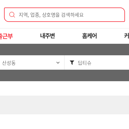
지역, 업종, 상호명을 검색하세요
출근부
내주변
홈케어
커
 산성동
딥티슈