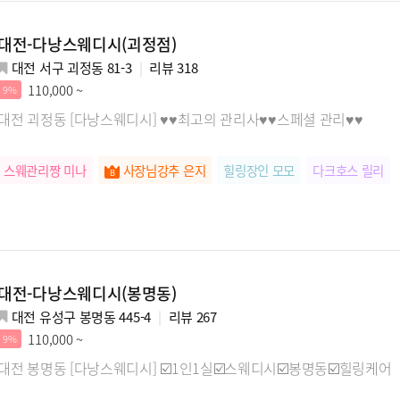
대전-다낭스웨디시(괴정점)
대전 서구 괴정동 81-3
리뷰
318
110,000 ~
9%
대전 괴정동 [다낭스웨디시] ♥♥최고의 관리사♥♥스페셜 관리♥♥
스웨관리짱 미나
사장님강추 은지
힐링장인 모모
다크호스 릴리
대전-다낭스웨디시(봉명동)
대전 유성구 봉명동 445-4
리뷰
267
110,000 ~
9%
대전 봉명동 [다낭스웨디시] ☑️1인1실☑️스웨디시☑️봉명동☑️힐링케어