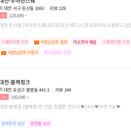
대전-우아한스웨
대전 서구 둔산동 1061
리뷰
129
120,000 ~
8%
대전 둔산동 [우아한스웨]로미로미/스웨디시,한국관리사,시설최고,삼
스웨관리짱 지아
사장님강추 설희
미소천사 예슬
스웨관리짱 수정
사장님강추 사랑이
왁싱잘해요 유정
대전-블랙핑크
대전 유성구 봉명동 441-1
리뷰
144
100,000 ~
10%
대전 봉명동 [블랙핑크] 전원 친절한 관리사💗24시💗수면가능💗
강력추천 유진
찐친절 소리