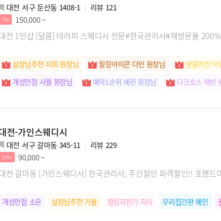
대전 서구 둔산동 1408-1
리뷰
121
150,000 ~
7%
대전 1인샵 [달콤] 테라피 스웨디시 전문#한국관리사#재방문율 200%
실장님추천 지희 원장님
힐링아이콘 다민 원장님
명불허전 아
개성만점 사월 원장님
예약1순위 예린 원장님
다크호스 채빈 
대전-가인스웨디시
대전 서구 갈마동 345-11
리뷰
229
90,000 ~
10%
대전 갈마동 [가인스웨디시] 한국관리사, 주간할인 파격할인!! 포핸드
개성만점 소은
실장님추천 가율
힐링자판기 지아
우리집간판 혜인