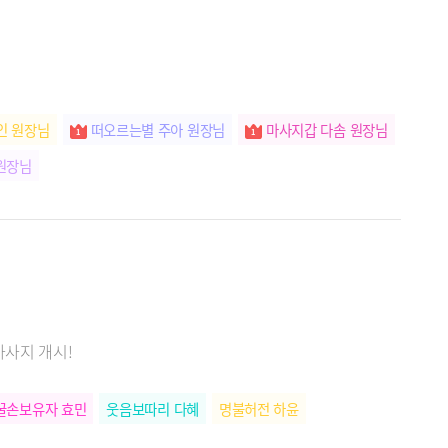
인 원장님
떠오르는별 주아 원장님
마사지갑 다솜 원장님
원장님
마사지 개시!
꿀손보유자 효민
웃음보따리 다혜
명불허전 하윤