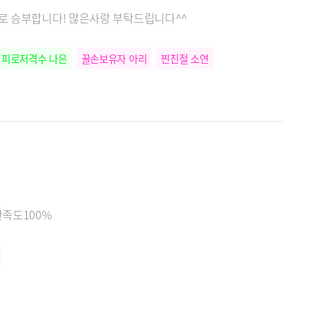
력으로 승부합니다! 많은사랑 부탁드립니다^^
피로저격수 나은
꿀손보유자 아리
찐친절 소연
만족도100%