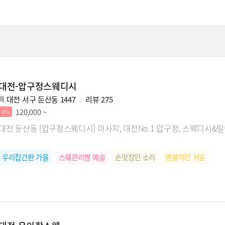
대전-압구정스웨디시
대전 서구 둔산동 1447
리뷰
275
120,000 ~
8%
대전 둔산동 [압구정스웨디시] 마사지, 대전No.1 압구정, 스웨디시&
우리집간판 가을
스웨관리짱 예슬
손맛장인 소리
명불허전 서윤