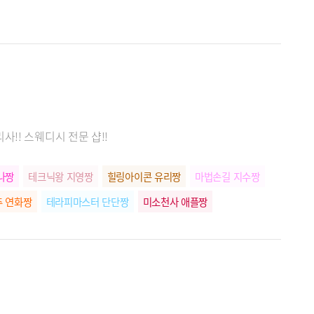
!! 스웨디시 전문 샵!!
나짱
테크닉왕 지영짱
힐링아이콘 유리짱
마법손길 지수짱
 연화짱
테라피마스터 단단짱
미소천사 애플짱