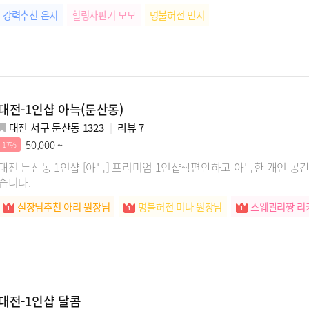
강력추천 은지
힐링자판기 모모
명불허전 민지
대전-1인샵 아늑(둔산동)
대전 서구 둔산동 1323
리뷰
7
50,000 ~
17%
대전 둔산동 1인샵 [아늑] 프리미엄 1인샵~!편안하고 아늑한 개인 공
습니다.
실장님추천 아리 원장님
명불허전 미나 원장님
스웨관리짱 리
대전-1인샵 달콤