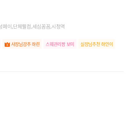
성페이,단체웰컴,세심꼼꼼,시청역
사장님강추 하린
스웨관리짱 보미
실장님추천 하얀이